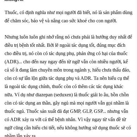
Thuốc, có định nghĩa như mọi người đã biết, nó là sản phẩm dùng
để chăm sóc, bảo vệ và nâng cao sức khoẻ cho con người.
Nhưng luôn luôn ghi nhớ rằng nó chưa phải là hướng duy nhất để
điều trị bệnh tốt nhất. Bởi lẽ ngoài tác dụng tốt, đúng mục đích
cho điều trị, nó còn có tác dụng phụ, phản ứng có hại của thuốc
(ADR)... cho đến nay ngay đến từ ngữ vẫn còn nhiều người, kể
cả số ít đang làm chuyên môn trong ngành y, hiểu chưa thấu đáo,
còn có sự lẫn lộn giữa tác dụng phụ và ADR. Ta nên hiểu cụ thể
là ngoài tác dụng chính, thuốc còn có thêm các tác dụng khác
nữa. Ví dụ như diazepan (seduxen) là thuốc giải lo âu, bồn chồn
còn có tác dụng an thần, gây ngủ mà mọi người vẫn gọi nhầm là
thuốc ngủ. Thuốc sản xuất đã đạt GMP, GLP, GSP... nhưng vẫn
có ADR xảy ra với cá thể bệnh nhân. Vì vậy ngay từ vấn đề từ
ngữ cũng cần hiểu chi tiết, nếu không hướng sử dụng thuốc sẽ có
nhầm lẫn xảy ra.