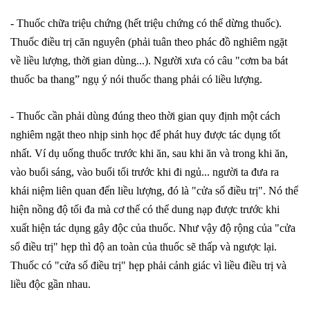
- Thuốc chữa triệu chứng (hết triệu chứng có thể dừng thuốc).
Thuốc điều trị căn nguyên (phải tuân theo phác đồ nghiêm ngặt
về liều lượng, thời gian dùng...). Người xưa có câu "cơm ba bát
thuốc ba thang” ngụ ý nói thuốc thang phải có liều lượng.
- Thuốc cần phải dùng đúng theo thời gian quy định một cách
nghiêm ngặt theo nhịp sinh học để phát huy được tác dụng tốt
nhất. Ví dụ uống thuốc trước khi ăn, sau khi ăn và trong khi ăn,
vào buổi sáng, vào buổi tối trước khi đi ngủ... người ta đưa ra
khái niệm liên quan đến liều lượng, đó là "cửa sổ điều trị". Nó thể
hiện nồng độ tối đa mà cơ thể có thể dung nạp được trước khi
xuất hiện tác dụng gây độc của thuốc. Như vậy độ rộng của "cửa
sổ điều trị" hẹp thì độ an toàn của thuốc sẽ thấp và ngược lại.
Thuốc có "cửa sổ điều trị" hẹp phải cảnh giác vì liều điều trị và
liều độc gần nhau.