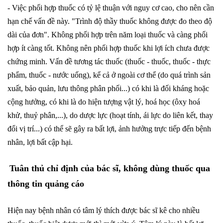
- Việc phối hợp thuốc có tỷ lệ thuận với nguy cơ cao, cho nên cần
hạn chế vấn đề này. "Trình độ thầy thuốc không được đo theo độ
dài của đơn". Không phối hợp trên năm loại thuốc và càng phối
hợp ít càng tốt. Không nên phối hợp thuốc khi lợi ích chưa được
chứng minh. Vấn đề tương tác thuốc (thuốc - thuốc, thuốc - thực
phẩm, thuốc - nước uống), kể cả ở ngoài cơ thể (do quá trình sản
xuất, bảo quản, lưu thông phân phối...) có khi là đối kháng hoặc
cộng hưởng, có khi là do hiện tượng vật lý, hoá học (ôxy hoá
khử, thuỷ phân,...), do dược lực (hoạt tính, ái lực do liên kết, thay
đổi vị trí...) có thể sẽ gây ra bất lợi, ảnh hưởng trực tiếp đến bệnh
nhân, lợi bất cập hại.
Tuân thủ chỉ định của bác sĩ, không dùng thuốc qua
thông tin quảng cáo
Hiện nay bệnh nhân có tâm lý thích được bác sĩ kê cho nhiều