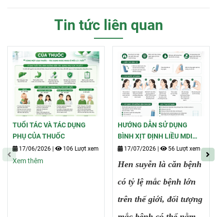
Tin tức liên quan
TUỔI TÁC VÀ TÁC DỤNG
HƯỚNG DẪN SỬ DỤNG
PHỤ CỦA THUỐC
BÌNH XỊT ĐỊNH LIỀU MDI
DÀNH CHO NGƯỜI BỆNH
17/06/2026
|
106 Lượt xem
17/07/2026
|
56 Lượt xem
HEN SUYỄN
Xem thêm
Hen suyễn là căn bệnh
có tỷ lệ mắc bệnh lớn
trên thế giới, đối tượng
mắc bệnh có thể nằm ở