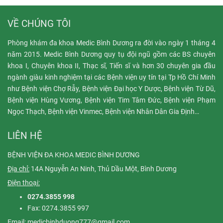
VỀ CHÚNG TÔI
Phòng khám đa khoa Medic Bình Dương ra đời vào ngày 1 tháng 4
năm 2015. Medic Bình Dương quy tụ đội ngũ gồm các BS chuyên
khoa I, Chuyên khoa II, Thạc sĩ, Tiến sĩ và hơn 30 chuyên gia đầu
ngành giàu kinh nghiệm tại các Bệnh viện uy tín tại Tp Hồ Chí Minh
như Bệnh viện Chợ Rẫy, Bệnh viện Đại học Y Dược, Bệnh viện Từ Dũ,
Bệnh viện Hùng Vương, Bệnh viện Tim Tâm Đức, Bệnh viện Phạm
Ngọc Thạch, Bệnh viện Vinmec, Bệnh viện Nhân Dân Gia Định…
LIÊN HỆ
BỆNH VIỆN ĐA KHOA MEDIC BÌNH DƯƠNG
Địa chỉ:
14A Nguyễn An Ninh, Thủ Dầu Một, Bình Dương
Điện thoại:
0274.3855 998
Fax: 0274.3855 997
Email:
medicbinhduong777@gmail.com