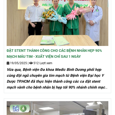
ĐẶT STENT THÀNH CÔNG CHO CÁC BỆNH NHÂN HẸP 90%
MẠCH MÁU TIM - XUẤT VIỆN CHỈ SAU 1 NGÀY
19/05/2025
|
512 Lượt xem
Vừa qua, Bệnh viện Đa khoa Medic Bình Dương phối hợp
cùng đội ngũ chuyên gia tim mạch từ Bệnh viện Đại học Y
Dược TP.HCM đã thực hiện thành công các ca đặt stent
mạch vành cho bệnh nhân bị hẹp tới 90% nhánh chính mạch
máu nuôi tim.