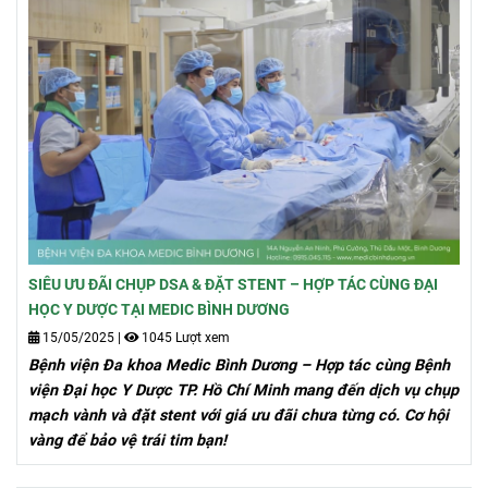
SIÊU ƯU ĐÃI CHỤP DSA & ĐẶT STENT – HỢP TÁC CÙNG ĐẠI
HỌC Y DƯỢC TẠI MEDIC BÌNH DƯƠNG
15/05/2025
|
1045 Lượt xem
Bệnh viện Đa khoa Medic Bình Dương – Hợp tác cùng Bệnh
viện Đại học Y Dược TP. Hồ Chí Minh mang đến dịch vụ chụp
mạch vành và đặt stent với giá ưu đãi chưa từng có. Cơ hội
vàng để bảo vệ trái tim bạn!