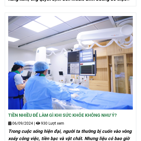
hiện kiểm tra tổng quát sức khỏe, với mong muốn tìm ra
nguyên nhân và giải pháp cho các vấn đề tim mạch mà mình
đang gặp phải.
TIỀN NHIỀU ĐỂ LÀM GÌ KHI SỨC KHỎE KHÔNG NHƯ Ý?
06/09/2024
|
930 Lượt xem
Trong cuộc sống hiện đại, người ta thường bị cuốn vào vòng
xoáy công việc, tiền bạc và vật chất. Nhưng liệu có bao giờ