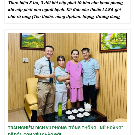
Thực hiện 3 tra, 3 đối khi cấp phát từ kho cho khoa phòng,
khi cấp phát cho người bệnh. Kê đơn các thuốc LASA ghi
chữ rõ ràng (Tên thuốc, nồng độ/hàm lượng, đường dùng,
chẩn đoán....) để tránh nhầm lẫn.
TRẢI NGHIỆM DỊCH VỤ PHÒNG "TỔNG THỐNG - NỮ HOÀNG"
ĐỂ ĐÓN CON YÊU CHÀO ĐỜI