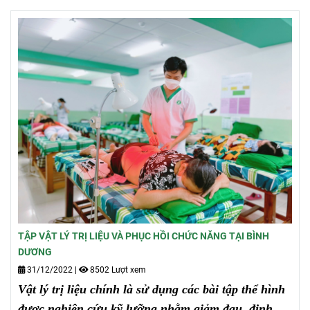
đường, cao tuổi.
TẬP VẬT LÝ TRỊ LIỆU VÀ PHỤC HỒI CHỨC NĂNG TẠI BÌNH
DƯƠNG
31/12/2022
|
8502 Lượt xem
Vật lý trị liệu chính là sử dụng các bài tập thể hình
được nghiên cứu kỹ lưỡng nhằm giảm đau, định