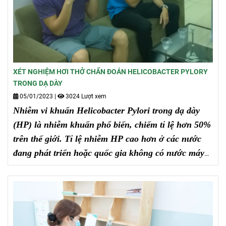
XÉT NGHIỆM HƠI THỞ CHẨN ĐOÁN HELICOBACTER PYLORY
TRONG DẠ DÀY
05/01/2023
|
3024 Lượt xem
Nhiễm vi khuẩn Helicobacter Pylori trong dạ dày
(HP) là nhiễm khuẩn phổ biến, chiếm tỉ lệ hơn 50%
trên thế giới. Tỉ lệ nhiễm HP cao hơn ở các nước
đang phát triển hoặc quốc gia không có nước máy
trong sinh hoạt hàng ngày.