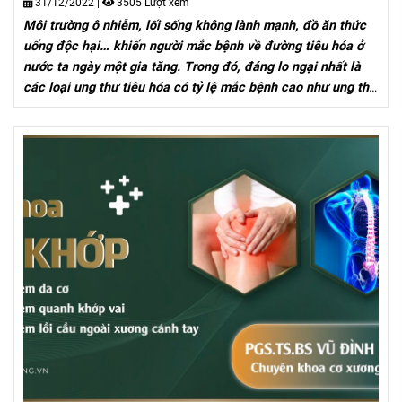
31/12/2022
|
3505 Lượt xem
Môi trường ô nhiễm, lối sống không lành mạnh, đồ ăn thức
uống độc hại… khiến người mắc bệnh về đường tiêu hóa ở
nước ta ngày một gia tăng. Trong đó, đáng lo ngại nhất là
các loại ung thư tiêu hóa có tỷ lệ mắc bệnh cao như ung thư
dạ dày, ung thư đại trực tràng. Tuổi mắc bệnh ung thư dạ
dày và đại trực tràng ngày càng trẻ hóa.