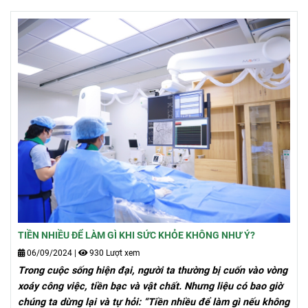
nguyên nhân và giải pháp cho các vấn đề tim mạch mà mình
đang gặp phải.
TIỀN NHIỀU ĐỂ LÀM GÌ KHI SỨC KHỎE KHÔNG NHƯ Ý?
06/09/2024
|
930 Lượt xem
Trong cuộc sống hiện đại, người ta thường bị cuốn vào vòng
xoáy công việc, tiền bạc và vật chất. Nhưng liệu có bao giờ
chúng ta dừng lại và tự hỏi: “Tiền nhiều để làm gì nếu không