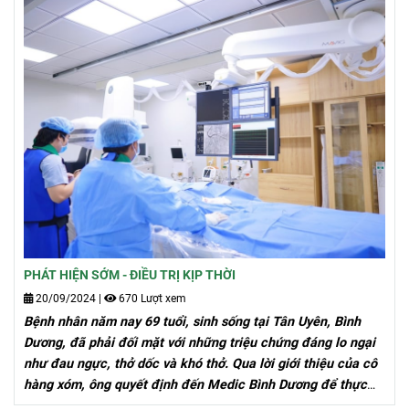
PHÁT HIỆN SỚM - ĐIỀU TRỊ KỊP THỜI
20/09/2024
|
670 Lượt xem
Bệnh nhân năm nay 69 tuổi, sinh sống tại Tân Uyên, Bình
Dương, đã phải đối mặt với những triệu chứng đáng lo ngại
như đau ngực, thở dốc và khó thở. Qua lời giới thiệu của cô
hàng xóm, ông quyết định đến Medic Bình Dương để thực
hiện kiểm tra tổng quát sức khỏe, với mong muốn tìm ra