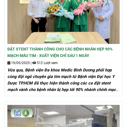
ĐẶT STENT THÀNH CÔNG CHO CÁC BỆNH NHÂN HẸP 90%
MẠCH MÁU TIM - XUẤT VIỆN CHỈ SAU 1 NGÀY
19/05/2025
|
512 Lượt xem
Vừa qua, Bệnh viện Đa khoa Medic Bình Dương phối hợp
cùng đội ngũ chuyên gia tim mạch từ Bệnh viện Đại học Y
Dược TP.HCM đã thực hiện thành công các ca đặt stent
mạch vành cho bệnh nhân bị hẹp tới 90% nhánh chính mạch
máu nuôi tim.