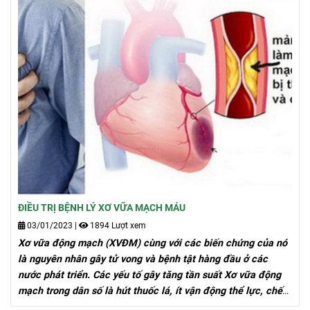
ĐIỀU TRỊ BỆNH LÝ XƠ VỮA MẠCH MÁU
03/01/2023
|
1894 Lượt xem
Xơ vữa động mạch (XVĐM) cùng với các biến chứng của nó
là nguyên nhân gây tử vong và bệnh tật hàng đầu ở các
nước phát triển. Các yếu tố gây tăng tần suất Xơ vữa động
mạch trong dân số là hút thuốc lá, ít vận động thể lực, chế
độ ăn giàu chất béo và cholesterol, tăng huyết áp, đái tháo