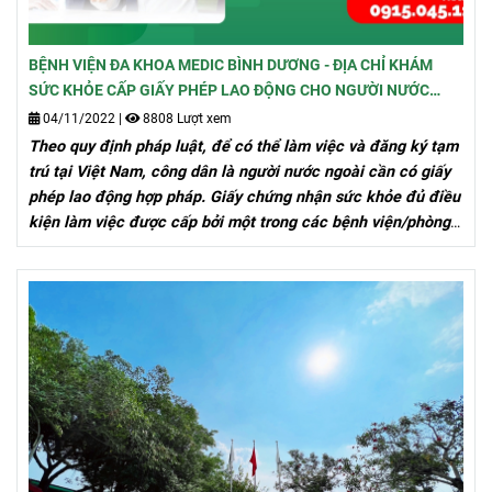
BỆNH VIỆN ĐA KHOA MEDIC BÌNH DƯƠNG - ĐỊA CHỈ KHÁM
SỨC KHỎE CẤP GIẤY PHÉP LAO ĐỘNG CHO NGƯỜI NƯỚC
NGOÀI
04/11/2022
|
8808 Lượt xem
Theo quy định pháp luật, để có thể làm việc và đăng ký tạm
trú tại Việt Nam, công dân là người nước ngoài cần có giấy
phép lao động hợp pháp. Giấy chứng nhận sức khỏe đủ điều
kiện làm việc được cấp bởi một trong các bệnh viện/phòng
khám theo quy định của Bộ Y Tế là một trong những tài liệu
bắt buộc phải có trong bộ hồ sơ xin cấp giấy phép lao động
này