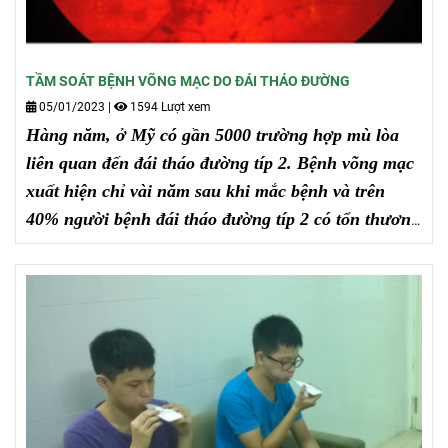
TẦM SOÁT BỆNH VÕNG MẠC DO ĐÁI THÁO ĐƯỜNG
05/01/2023
|
1594 Lượt xem
Hàng năm, ở Mỹ có gần 5000 trường hợp mù lòa
liên quan đến đái tháo đường típ 2.
Bệnh võng mạc
xuất hiện chỉ vài năm sau khi mắc bệnh và trên
40% người bệnh đái tháo đường típ 2 có tổn thương
võng mạc ở các mức độ khác nhau sau 20 năm kể
từ khi bệnh được phát hiện, trongđó 8% có nguy cơ
mắc bệnh võng mạc đe dọa thị lực.