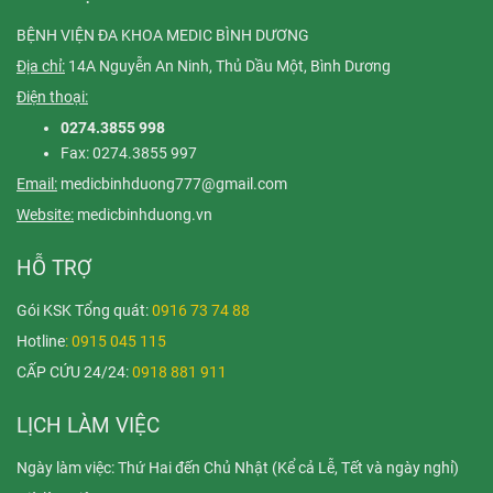
BỆNH VIỆN ĐA KHOA MEDIC BÌNH DƯƠNG
Địa chỉ:
14A Nguyễn An Ninh, Thủ Dầu Một, Bình Dương
Điện thoại:
0274.3855 998
Fax: 0274.3855 997
Email:
medicbinhduong777@gmail.com
Website:
medicbinhduong.vn
HỖ TRỢ
Gói KSK Tổng quát:
0916 73 74 88
Hotline
: 0915 045 115
CẤP CỨU 24/24:
0918 881 911
LỊCH LÀM VIỆC
Ngày làm việc: Thứ Hai đến Chủ Nhật (Kể cả Lễ, Tết và ngày nghỉ)