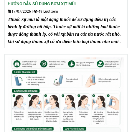
HƯỚNG DẪN SỬ DỤNG BƠM XỊT MŨI
17/07/2026
|
49 Lượt xem
Thuốc xịt mũi
là một dạng thuốc để sử dụng điều trị các
bệnh lý đường hô hấp. Thuốc xịt mũi là những loại thuốc
được đóng thành lọ, có vòi xịt bắn ra các tia nước rất nhỏ,
khi sử dụng thuốc xịt có ưu điểm hơn loại thuốc nhỏ mũi
như dễ sử dụng và thuốc được phân chia nhỏ như các hạt
nước li ti dễ xâm nhập vào khoang mũi, niêm mạc mũi
xoang, nên thuốc có tác dụng nhanh và kéo dài.