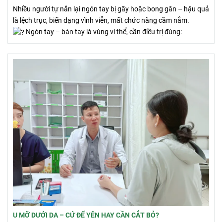
Nhiều người tự nắn lại ngón tay bị gãy hoặc bong gân – hậu quả
là lệch trục, biến dạng vĩnh viễn, mất chức năng cầm nắm.
Ngón tay – bàn tay là vùng vi thể, cần điều trị đúng:
U MỠ DƯỚI DA – CỨ ĐỂ YÊN HAY CẦN CẮT BỎ?