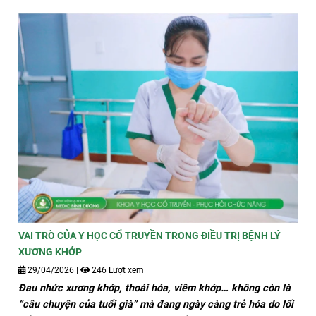
VAI TRÒ CỦA Y HỌC CỔ TRUYỀN TRONG ĐIỀU TRỊ BỆNH LÝ
XƯƠNG KHỚP
29/04/2026
|
246 Lượt xem
Đau nhức xương khớp, thoái hóa, viêm khớp… không còn là
“câu chuyện của tuổi già” mà đang ngày càng trẻ hóa do lối