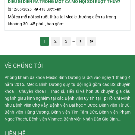
ĐIỀU GÌ DIỄN RA TRONG MỘT CA MỔ NỘI SOI RUỘT THỪA?
12/06/2025
|
418 Lượt xem
Mỗi ca mổ nội soi ruột thừa tại Medic thường diễn ra trong
khoảng 30–45 phút, bao gồm:
...
1
2
3
VỀ CHÚNG TÔI
Phòng khám đa khoa Medic Bình Dương ra đời vào ngày 1 tháng 4
năm 2015. Medic Bình Dương quy tụ đội ngũ gồm các BS chuyên
khoa I, Chuyên khoa II, Thạc sĩ, Tiến sĩ và hơn 30 chuyên gia đầu
ngành giàu kinh nghiệm tại các Bệnh viện uy tín tại Tp Hồ Chí Minh
như Bệnh viện Chợ Rẫy, Bệnh viện Đại học Y Dược, Bệnh viện Từ Dũ,
Bệnh viện Hùng Vương, Bệnh viện Tim Tâm Đức, Bệnh viện Phạm
Ngọc Thạch, Bệnh viện Vinmec, Bệnh viện Nhân Dân Gia Định…
LIÊN HỆ