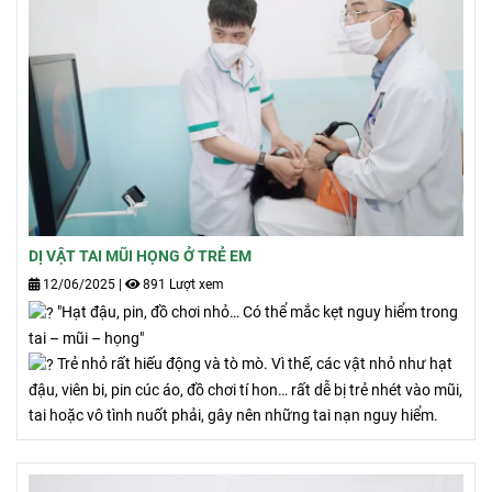
DỊ VẬT TAI MŨI HỌNG Ở TRẺ EM
12/06/2025
|
891 Lượt xem
"Hạt đậu, pin, đồ chơi nhỏ… Có thể mắc kẹt nguy hiểm trong
tai – mũi – họng"
Trẻ nhỏ rất hiếu động và tò mò. Vì thế, các vật nhỏ như hạt
đậu, viên bi, pin cúc áo, đồ chơi tí hon… rất dễ bị trẻ nhét vào mũi,
tai hoặc vô tình nuốt phải, gây nên những tai nạn nguy hiểm.