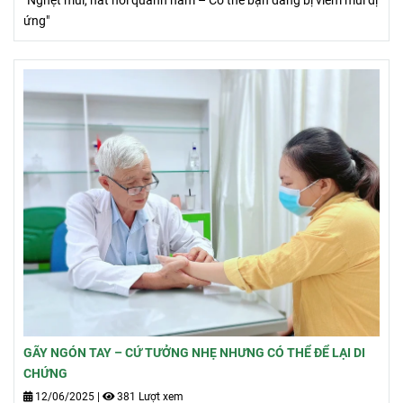
"Nghẹt mũi, hắt hơi quanh năm – Có thể bạn đang bị viêm mũi dị
ứng"
GÃY NGÓN TAY – CỨ TƯỞNG NHẸ NHƯNG CÓ THỂ ĐỂ LẠI DI
CHỨNG
12/06/2025
|
381 Lượt xem