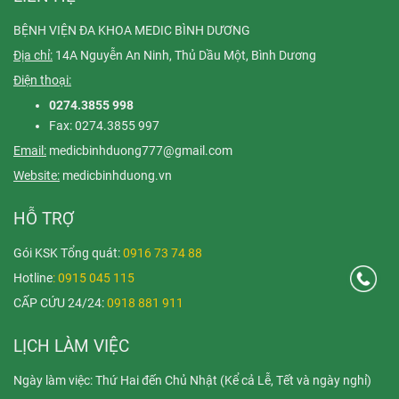
BỆNH VIỆN ĐA KHOA MEDIC BÌNH DƯƠNG
Địa chỉ:
14A Nguyễn An Ninh, Thủ Dầu Một, Bình Dương
Điện thoại:
0274.3855 998
Fax: 0274.3855 997
Email:
medicbinhduong777@gmail.com
Website:
medicbinhduong.vn
HỖ TRỢ
Gói KSK Tổng quát:
0916 73 74 88
Hotline
: 0915 045 115
CẤP CỨU 24/24:
0918 881 911
LỊCH LÀM VIỆC
Ngày làm việc: Thứ Hai đến Chủ Nhật (Kể cả Lễ, Tết và ngày nghỉ)