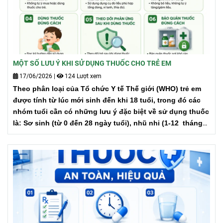
MỘT SỐ LƯU Ý KHI SỬ DỤNG THUỐC CHO TRẺ EM
17/06/2026
|
124 Lượt xem
Theo phân loại của Tổ chức Y tế Thế giới (WHO) trẻ em
được tính từ lúc mới sinh đến khi 18 tuổi, trong đó các
nhóm tuổi cần có những lưu ý đặc biệt về sử dụng thuốc
là: Sơ sinh (từ 0 đến 28 ngày tuổi), nhũ nhi (1-12 tháng
tuổi) và trẻ em (1-12 tuổi). Riêng độ tuổi từ 12 tuổi trở lên
chỉ định và liều dùng của đa số các thuốc được tính như
người lớn.