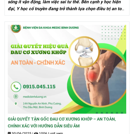
sống ít vận động, làm việc sai tư thế. Bên cạnh y học hiện
đại, Y học cổ truyền đang trở thành lựa chọn điều trị an toàn
– hiệu quả – bền vững, được nhiều người bệnh tin tưởng.
GIẢI QUYẾT TẬN GỐC ĐAU CƠ XƯƠNG KHỚP – AN TOÀN,
CHÍNH XÁC VỚI HƯỚNG DẪN SIÊU ÂM
30/06/2025
|
1006 Lượt xem