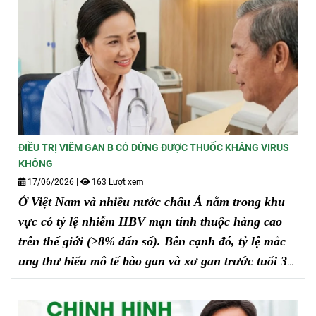
ĐIỀU TRỊ VIÊM GAN B CÓ DỪNG ĐƯỢC THUỐC KHÁNG VIRUS
KHÔNG
17/06/2026
|
163 Lượt xem
Ở Việt Nam và nhiều nước châu Á nằm trong khu
vực có tỷ lệ nhiễm HBV mạn tính thuộc hàng cao
trên thế giới (>8% dấn số). Bên cạnh đó, tỷ lệ mắc
ung thư biểu mô tế bào gan và xơ gan trước tuổi 35-
40 trước đây còn thấp, nhưng gần đầy tăng lên
nhanh chóng.