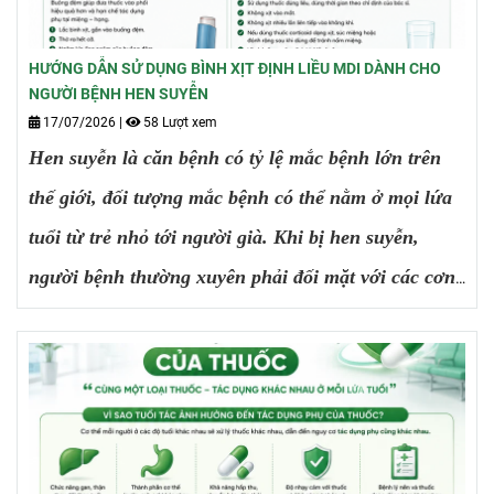
HƯỚNG DẪN SỬ DỤNG BÌNH XỊT ĐỊNH LIỀU MDI DÀNH CHO
NGƯỜI BỆNH HEN SUYỄN
17/07/2026
|
58 Lượt xem
Hen suyễn là căn bệnh có tỷ lệ mắc bệnh lớn trên
thế giới, đối tượng mắc bệnh có thể nằm ở mọi lứa
tuổi từ trẻ nhỏ tới người già. Khi bị hen suyễn,
người bệnh thường xuyên phải đối mặt với các cơn
hen cấp tính đột ngột, có thể ảnh hưởng tới sức
khỏe thậm chí gây đột quỵ.