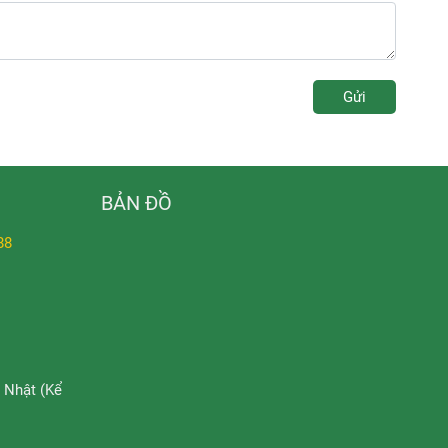
Gửi
BẢN ĐỒ
88
 Nhật (Kể