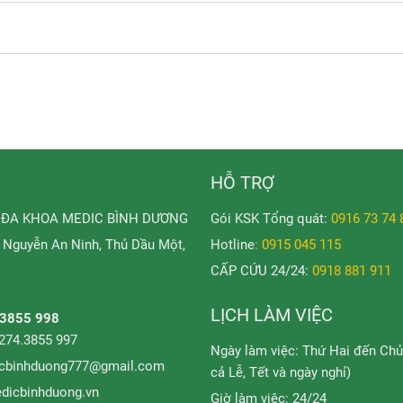
HỖ TRỢ
 ĐA KHOA MEDIC BÌNH DƯƠNG
Gói KSK Tổng quát:
0916 73 74 
Nguyễn An Ninh, Thủ Dầu Một,
Hotline
: 0915 045 115
CẤP CỨU 24/24:
0918 881 911
LỊCH LÀM VIỆC
.3855 998
0274.3855 997
Ngày làm việc: Thứ Hai đến Chủ
cbinhduong777@gmail.com
cả Lễ, Tết và ngày nghỉ)
dicbinhduong.vn
Giờ làm việc: 24/24