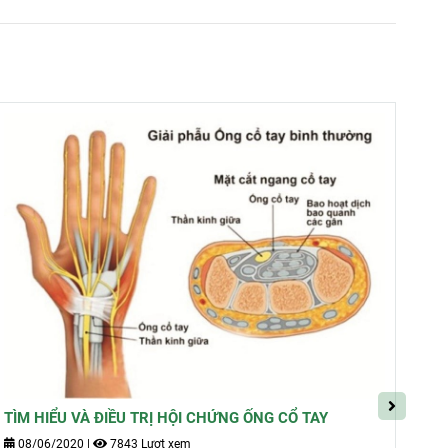
TÌM HIỂU VÀ ĐIỀU TRỊ HỘI CHỨNG ỐNG CỔ TAY
TH
TR
08/06/2020
|
7843 Lượt xem