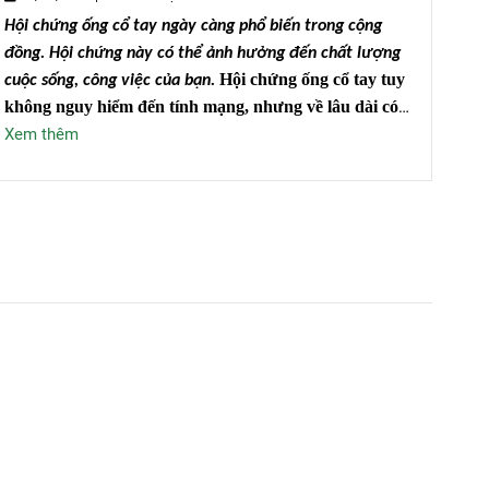
1
Hội chứng ống cổ tay ngày càng phổ biến trong cộng
Bạn
đồng. Hội chứng này có thể ảnh hưởng đến chất lượng
lâu
Hội chứng ống cổ tay tuy
cuộc sống, công việc của bạn.
Xe
không nguy hiểm đến tính mạng, nhưng về lâu dài có
thể dẫn đến tàn tật do tổn thương thần kinh, mạch
Xem thêm
máu, teo cơ gò cái và có thể gây tàn tật.
Việc được phát
hiện sớm và điều trị kịp thời là rất quan trọng.