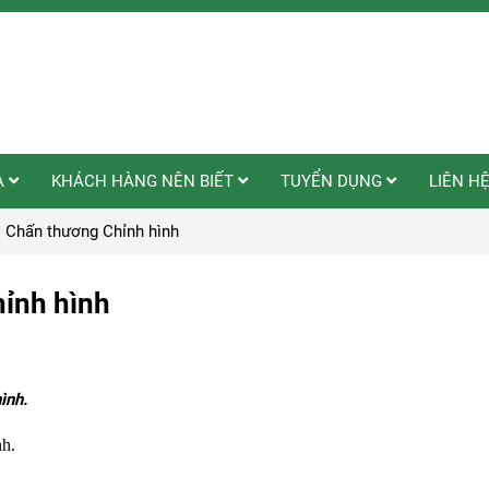
A
KHÁCH HÀNG NÊN BIẾT
TUYỂN DỤNG
LIÊN H
i Chấn thương Chỉnh hình
hỉnh hình
ình.
nh.