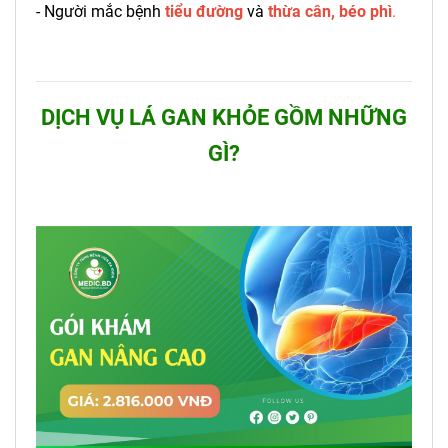
-
Người mắc bệnh
tiểu đường
và
thừa cân, béo phì
.
DỊCH VỤ LÁ GAN KHỎE GỒM NHỮNG
GÌ?