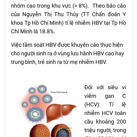
nhóm cao trong khu vực (> 8%). Theo báo cáo
của Nguyễn Thị Thu Thủy (TT Chẩn đoán Y
khoa Tp Hồ Chí Minh) tỉ lệ nhiễm HBV tại Tp Hồ
Chí Minh là 18.8%.
Việc tầm soát HBV được khuyến cáo thực hiện
cho người sinh ra ở vùng lưu hành HBV cao hay
trung bình, trẻ sinh ra từ mẹ nhiễm HBV.
Đối v
ới siêu vi
v
iêm gan C
(HCV): Tỉ lệ
nhiễm HCV toàn
cầu khoảng 200
triệu người, trong