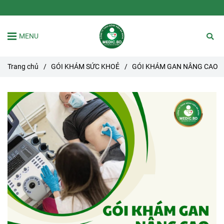
MENU
Trang chủ
/
GÓI KHÁM SỨC KHOẺ
/
GÓI KHÁM GAN NÂNG CAO