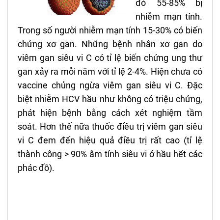
đó 55-85% bị
nhiễm mạn tính.
Trong số người nhiễm mạn tính 15-30% c
ó biến
ch
ứng xơ gan. Những bệnh nhân xơ gan do
viêm gan siêu vi C có tỉ lệ biến chứng ung thư
gan xảy ra mỗi năm với tỉ lệ 2-4%. Hiện chưa có
vaccine chủng ngừa viêm gan siêu vi C. Đặc
biệt nhiễm HCV hầu như không có triệu chứng,
phát hiện bệnh bằng cách xét nghiệm tầm
soát. Hơn thế nữa thuốc điều trị viêm gan siêu
vi C đem đến
hiệu quả điều trị rất cao (tỉ lệ
thành công > 90% âm tính siêu vi ở hầu hết các
phác đồ).