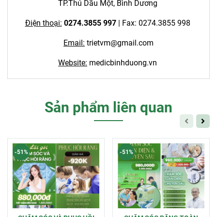
TP.Thủ Dầu Một, Bình Dương
Điện thoại:
0274.3855 997
| Fax: 0274.3855 998
Email:
trietvm@gmail.com
Website:
medicbinhduong.vn
Sản phẩm liên quan
-51%
-51%