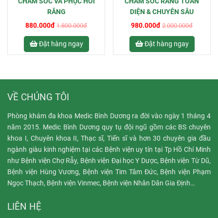
CHĂM SÓC VÀ PHỤC HỒI
CHĂM SÓC RĂNG TOÀN
RĂNG
DIỆN & CHUYÊN SÂU
880.000đ
980.000đ
1.800.000đ
2.000.000đ
Đặt hàng ngay
Đặt hàng ngay
VỀ CHÚNG TÔI
Phòng khám đa khoa Medic Bình Dương ra đời vào ngày 1 tháng 4
năm 2015. Medic Bình Dương quy tụ đội ngũ gồm các BS chuyên
khoa I, Chuyên khoa II, Thạc sĩ, Tiến sĩ và hơn 30 chuyên gia đầu
ngành giàu kinh nghiệm tại các Bệnh viện uy tín tại Tp Hồ Chí Minh
như Bệnh viện Chợ Rẫy, Bệnh viện Đại học Y Dược, Bệnh viện Từ Dũ,
Bệnh viện Hùng Vương, Bệnh viện Tim Tâm Đức, Bệnh viện Phạm
Ngọc Thạch, Bệnh viện Vinmec, Bệnh viện Nhân Dân Gia Định…
LIÊN HỆ