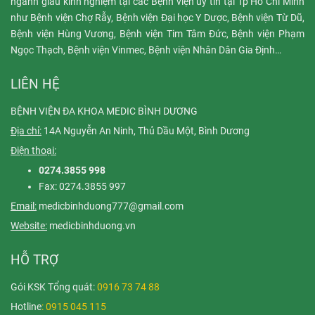
ngành giàu kinh nghiệm tại các Bệnh viện uy tín tại Tp Hồ Chí Minh
như Bệnh viện Chợ Rẫy, Bệnh viện Đại học Y Dược, Bệnh viện Từ Dũ,
Bệnh viện Hùng Vương, Bệnh viện Tim Tâm Đức, Bệnh viện Phạm
Ngọc Thạch, Bệnh viện Vinmec, Bệnh viện Nhân Dân Gia Định…
LIÊN HỆ
BỆNH VIỆN ĐA KHOA MEDIC BÌNH DƯƠNG
Địa chỉ:
14A Nguyễn An Ninh, Thủ Dầu Một, Bình Dương
Điện thoại:
0274.3855 998
Fax: 0274.3855 997
Email:
medicbinhduong777@gmail.com
Website:
medicbinhduong.vn
HỖ TRỢ
Gói KSK Tổng quát:
0916 73 74 88
Hotline
: 0915 045 115