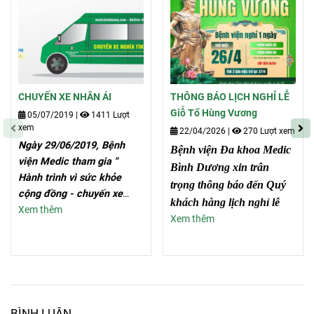
CHUYẾN XE NHÂN ÁI
THÔNG BÁO LỊCH NGHỈ LỄ
Giỗ Tổ Hùng Vương
05/07/2019
|
1411 Lượt
xem
22/04/2026
|
270 Lượt xem
Ngày 29/06/2019, Bệnh
Bệnh viện Đa khoa Medic
viện Medic tham gia "
Bình Dương xin trân
Hành trình vì sức khỏe
trọng thông báo đến Quý
cộng đồng - chuyến xe
khách hàng lịch nghỉ lễ
nhân ái số 33 ". Khám
Xem thêm
Xem thêm
bệnh, cấp thuốc miễn phí
và tặng quà cho người dân
có hoàn cảnh khó khăn tại
huyện Phú Giáo, tỉnh Bình
Dương.
BÌNH LUẬN