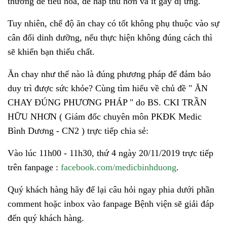
thường dễ tiêu hóa, dễ hấp thu hơn và ít gây dị ứng.
Tuy nhiên, chế độ ăn chay có tốt không phụ thuộc vào sự
cân đối dinh dưỡng, nếu thực hiện không đúng cách thì
sẽ khiến bạn thiếu chất.
Ăn chay như thế nào là đúng phương pháp để đảm bảo
duy trì được sức khỏe? Cùng tìm hiểu về chủ đề " ĂN
CHAY ĐÚNG PHƯƠNG PHÁP " do BS. CKI TRẦN
HỮU NHƠN ( Giám đốc chuyên môn PKĐK Medic
Bình Dương - CN2 ) trực tiếp chia sẻ:
Vào lúc 11h00 - 11h30, thứ 4 ngày 20/11/2019 trực tiếp
trên fanpage :
facebook.com/medicbinhduong
.
Quý khách hàng hãy để lại câu hỏi ngay phia dưới phần
comment hoặc inbox vào fanpage Bệnh viện sẽ giải đáp
đến quý khách hàng.