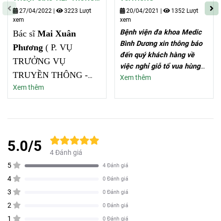
BỆNH VIỆN THỜI HỘI NHẬP
27/04/2022
|
3223 Lượt
20/04/2021
|
1352 Lượt
xem
xem
Bệnh viện đa khoa Medic
Bác sĩ
Mai Xuân
Bình Dương xin thông báo
Phương
( P. VỤ
đến quý khách hàng về
TRƯỞNG VỤ
việc nghỉ giỗ tổ vua hùng
TRUYỀN THÔNG -
nhằm thứ 4 ngày
Xem thêm
Xem thêm
GIÁO DỤC BỘ Y TẾ )
21/04/2021. Đến thứ 5
ngày 22/04/2021 làm việc
đến CHIA SẺ kinh
lại bình thường.
nghiệm cho toàn thể
nhân viên bệnh viện đa
5.0/5
khoa Medic Bình
4 Đánh giá
Dương
5
4 Đánh giá
4
0 Đánh giá
3
0 Đánh giá
2
0 Đánh giá
1
0 Đánh giá