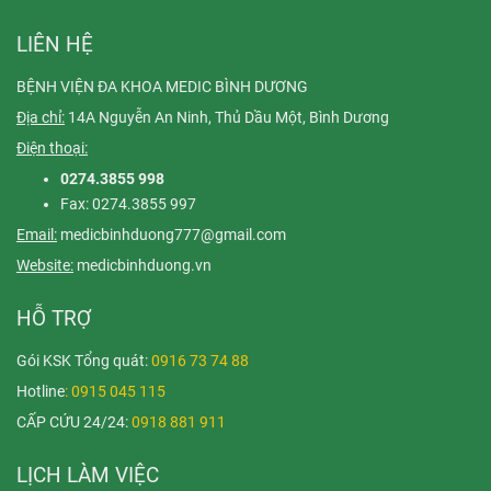
LIÊN HỆ
BỆNH VIỆN ĐA KHOA MEDIC BÌNH DƯƠNG
Địa chỉ:
14A Nguyễn An Ninh, Thủ Dầu Một, Bình Dương
Điện thoại:
0274.3855 998
Fax: 0274.3855 997
Email:
medicbinhduong777@gmail.com
Website:
medicbinhduong.vn
HỖ TRỢ
Gói KSK Tổng quát:
0916 73 74 88
Hotline
: 0915 045 115
CẤP CỨU 24/24:
0918 881 911
LỊCH LÀM VIỆC