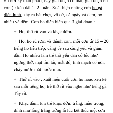
»
Thời kỳ toàn phát ( hay giai đoạn co thắt, giai đoạn ho
cơn ) : kéo dài 1 -2 tuần. Xuất hiện những cơn
ho gà
điển hình
, xảy ra bất chợt, vô cớ, cả ngày và đêm, ho
nhiều về đêm. Cơn ho diễn biến qua 3 giai đoạn :
+ Ho, thở rít vào và khạc đờm.
+ Ho, ho rũ rượi và thành cơn, mỗi cơn từ 15 – 20
tiếng ho liên tiếp, càng về sau càng yếu và giảm
dần. Ho nhiều làm trẻ thở yếu dần có lúc như
ngưng thở, mặt tím tái, mắt đỏ, tĩnh mạch cổ nổi,
chảy nước mắt nước mũi.
+ Thở rít vào : xuất hiện cuối cơn ho hoặc xen kẽ
sau mỗi tiếng ho, trẻ thở rít vào nghe như tiếng gà
Tây rít.
+ Khạc đàm: khi trẻ khạc đờm trắng, màu trong,
dính như lòng trắng trứng là lúc kết thúc một cơn