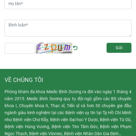
thành nỗi lo lắng của nhiều
ràng như những năm trước,
gia đình có con nhỏ
.
nhưng không kém phần ấm
áp và tràn đầy tình yêu
thương.
Gửi
VỀ CHÚNG TÔI
Phòng khám đa khoa Medic Bình Dương ra đời vào ngày 1 tháng 4
năm 2015. Medic Bình Dương quy tụ đội ngũ gồm các BS chuyên
khoa I, Chuyên khoa II, Thạc sĩ, Tiến sĩ và hơn 30 chuyên gia đầu
ngành giàu kinh nghiệm tại các Bệnh viện uy tín tại Tp Hồ Chí Minh
như Bệnh viện Chợ Rẫy, Bệnh viện Đại học Y Dược, Bệnh viện Từ Dũ,
Bệnh viện Hùng Vương, Bệnh viện Tim Tâm Đức, Bệnh viện Phạm
Ngọc Thạch, Bệnh viện Vinmec, Bệnh viện Nhân Dân Gia Định…