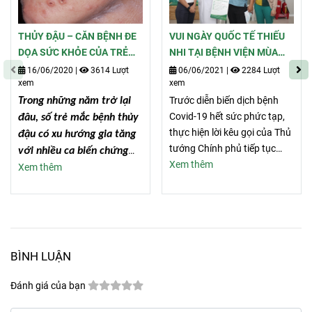
THỦY ĐẬU – CĂN BỆNH ĐE
VUI NGÀY QUỐC TẾ THIẾU
DỌA SỨC KHỎE CỦA TRẺ
NHI TẠI BỆNH VIỆN MÙA
VÀO MÙA HÈ
COVID-19
16/06/2020
|
3614 Lượt
06/06/2021
|
2284 Lượt
xem
xem
Trước diễn biến dịch bệnh
Trong những năm trở lại
Covid-19 hết sức phức tạp,
đâu, số trẻ mắc bệnh thủy
thực hiện lời kêu gọi của Thủ
đậu có xu hướng gia tăng
tướng Chính phủ tiếp tục
với nhiều ca biến chứng
thực hiện các biện pháp
Xem thêm
Xem thêm
nguy hiểm. Nguyên nhân
phòng tránh dịch bệnh. Hôm
chủ yếu do cha mẹ chủ
nay, ngày 1/6 Bệnh viện đa
quan, thiếu hiểu biết về
khoa Medic Bình Dương đã
bệnh. Cộng thêm, thủy đậu
đến thăm và tặng quà bệnh
là bệnh truyền nhiễm cấp
nhi nhân ngày Quốc tế thiếu
tính, lây lan rất nhanh dễ
BÌNH LUẬN
nhi ngay tại khoa Nhi. Tết
thành dịch, đặc biệt khi
thiếu nhi năm nay đến với
thời tiết oi bức mùa hè,
Đánh giá của bạn
các bệnh nhi đang điều trị tại
nên nó đã và đang trở
Bệnh viện tuy không rộn