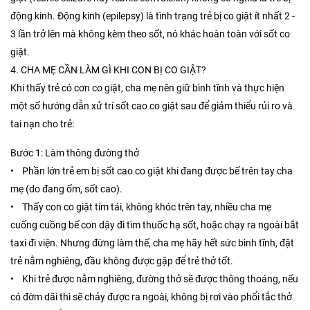
động kinh. Động kinh (epilepsy) là tình trạng trẻ bị co giật ít nhất 2 -
3 lần trở lên mà không kèm theo sốt, nó khác hoàn toàn với sốt co
giật.
4. CHA MẸ CẦN LÀM GÌ KHI CON BỊ CO GIẬT?
Khi thấy trẻ có cơn co giật, cha mẹ nên giữ bình tĩnh và thực hiện
một số hướng dẫn xử trí sốt cao co giật sau để giảm thiểu rủi ro và
tai nạn cho trẻ:
Bước 1: Làm thông đường thở
• Phần lớn trẻ em bị sốt cao co giật khi đang được bế trên tay cha
mẹ (do đang ốm, sốt cao).
• Thấy con co giật tím tái, không khóc trên tay, nhiều cha mẹ
cuống cuồng bế con dậy đi tìm thuốc hạ sốt, hoặc chạy ra ngoài bắt
taxi đi viện. Nhưng đừng làm thế, cha mẹ hãy hết sức bình tĩnh, đặt
trẻ nằm nghiêng, đầu không được gập để trẻ thở tốt.
• Khi trẻ được nằm nghiêng, đường thở sẽ được thông thoáng, nếu
có đờm dãi thì sẽ chảy được ra ngoài, không bị rơi vào phổi tắc thở