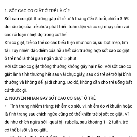
1. SỐT CAO CO GIẬT Ở TRẺ LÀ GÌ?
Sốt cao co giật thường gặp ở trẻ từ 6 tháng đến 5 tuổi, chiếm 3-5%
do não bộ của trẻ chưa phát triển toàn diện và có sự nhạy cảm với
các rối loạn nhiệt độ trong cơ thể.
Khi co giật, trẻ có thể có các biểu hiện như nôn ói, sùi bọt mép, tím
tái. Tuy nhiên đặc điểm của hầu hết các trường hợp sốt cao co giật
ở trẻ nhỏ là thời gian ngắn dưới 5 phút.
Với sốt cao co giật thông thường không gây hại não. Với sốt cao co
giật lành tính thường hết sau vài chục giây, sau đó trẻ sẽ trở lại bình
thường và không để lại di chứng. Do đó, không cần cho trẻ uống bất
cứ thuốc gì.
2. NGUYÊN NHÂN GÂY SỐT CAO CO GIẬT Ở TRẺ
• Tình trạng nhiễm trùng: Nhiễm do siêu vi, nhiễm do vi khuẩn hoặc
là tình trạng sau chích ngừa cũng có thể khiến trẻ bị sốt co giật. Ví
dụ như chích ngừa sởi - quai bị - rubella, sau khoảng 1 - 2 tuần, trẻ
có thể bị sốt và co giật.