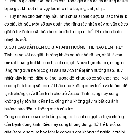
• Yếu tố gia đình: Có thể tiến căn trong gia đình đã có những người
bị co giật khi sốt như vậy lúc nhỏ như ba, mẹ, anh, chị...
• Tuy nhiên cho đến nay, hầu như chưa ai biết được tại sao trẻ lại bị
co giật khi sốt. Một số suy đoán cho rằng tác nhân gây ra vấn đề co
giật ở trẻ là do chất hóa học nào đó trong cơ thể tiết ra hơn là do
nhiệt độ sốt.
3. SỐT CAO DẪN ĐẾN CO GIẬT ẢNH HƯỞNG THẾ NÀO ĐẾN TRẺ?
Tình trạng sốt co giật thường khiến người nhà rất sợ, nhất là cha
mẹ rất hoảng hốt khi con bị sốt co giật. Nhiều bậc cha mẹ cũng lo
lắng rằng đứa bé bị co giật sau này có thể bị ảnh hưởng não. Tuy
nhiên đây là một điều lo lắng tương đối chưa có cơ sở khoa học. Nói
chung tình trạng sốt co giật hầu như không nguy hiểm và không để
lại di chứng gì về thần kinh cho trẻ về sau. Tình trạng này cũng
không gây tổn hại đến não, cũng như không gây ra bất cứ ảnh
hưởng nào đến trí thông minh của trẻ.
Cũng có nhiều cha mẹ lo lắng rằng trẻ bị sốt co giật là triệu chứng
của bệnh động kinh. Điều này cũng không đúng. Bởi trẻ bị sốt co
giật (febrile seizure hay febrile convulsion) không có nghĩa là trẻ bị