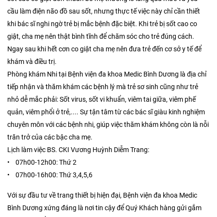
cầu làm điện não đồ sau sốt, nhưng thực tế việc này chỉ cần thiết
khi bác sĩ nghi ngờ trẻ bị mắc bệnh đặc biệt. Khi trẻ bị sốt cao co
giật, cha mẹ nên thật bình tĩnh để chăm sóc cho trẻ đúng cách.
Ngay sau khi hết cơn co giật cha mẹ nên đưa trẻ đến cơ sở y tế để
khám và điều trị.
Phòng khám Nhi tại Bệnh viện đa khoa Medic Bình Dương là địa chỉ
tiếp nhận và thăm khám các bệnh lý mà trẻ sơ sinh cũng như trẻ
nhỏ dễ mắc phải: Sốt virus, sốt vi khuẩn, viêm tai giữa, viêm phế
quản, viêm phổi ở trẻ,.... Sự tận tâm từ các bác sĩ giàu kinh nghiệm
chuyên môn với các bệnh nhi, giúp việc thăm khám không còn là nỗi
trăn trở của các bậc cha mẹ.
Lịch làm việc BS. CKI Vương Huỳnh Diễm Trang:
• 07h00-12h00: Thứ 2
• 07h00-16h00: Thứ 3,4,5,6
Với sự đầu tư về trang thiết bị hiện đại, Bệnh viện đa khoa Medic
Bình Dương xứng đáng là nơi tin cậy để Quý Khách hàng gửi gắm