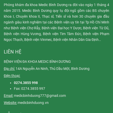
Phòng khám đa khoa Medic Bình Dương ra đời vào ngày 1 tháng 4
năm 2015. Medic Bình Dương quy tụ đội ngũ gồm các BS chuyên
khoa I, Chuyên khoa II, Thạc sĩ, Tiến sĩ và hơn 30 chuyên gia đầu
ngành giàu kinh nghiệm tại các Bệnh viện uy tín tại Tp Hồ Chí Minh
như Bệnh viện Chợ Rẫy, Bệnh viện Đại học Y Dược, Bệnh viện Từ Dũ,
Bệnh viện Hùng Vương, Bệnh viện Tim Tâm Đức, Bệnh viện Phạm
Ngọc Thạch, Bệnh viện Vinmec, Bệnh viện Nhân Dân Gia Định…
LIÊN HỆ
BỆNH VIỆN ĐA KHOA MEDIC BÌNH DƯƠNG
Địa chỉ:
14A Nguyễn An Ninh, Thủ Dầu Một, Bình Dương
Điện thoại:
0274.3855 998
Fax: 0274.3855 997
Email:
medicbinhduong777@gmail.com
Website:
medicbinhduong.vn