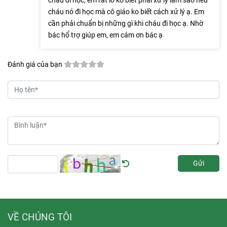
cháu đi học, em rất lo ko biết phải xử lý làm sao nếu
cháu nó đi học mà cô giáo ko biết cách xử lý ạ. Em
cần phải chuẩn bị những gì khi cháu đi học ạ. Nhờ
bác hổ trợ giúp em, em cám ơn bác ạ
Đánh giá của bạn
Gửi
VỀ CHÚNG TÔI