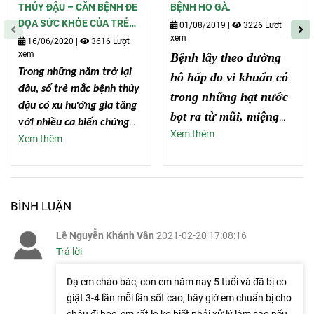
THỦY ĐẬU – CĂN BỆNH ĐE
BỆNH HO GÀ.
DỌA SỨC KHỎE CỦA TRẺ
01/08/2019
|
3226 Lượt
xem
VÀO MÙA HÈ
16/06/2020
|
3616 Lượt
xem
Bệnh lây theo đường
Trong những năm trở lại
hô hấp do vi khuẩn có
đâu, số trẻ mắc bệnh thủy
trong những hạt nước
đậu có xu hướng gia tăng
bọt ra từ mũi, miệng
với nhiều ca biến chứng
Xem thêm
bệnh nhân khi ho, hắt
Xem thêm
nguy hiểm. Nguyên nhân
hơi trực tiếp sang
chủ yếu do cha mẹ chủ
quan, thiếu hiểu biết về
người lành với phạm vi
bệnh. Cộng thêm, thủy đậu
lây khoảng dưới 3m.
BÌNH LUẬN
là bệnh truyền nhiễm cấp
tính, lây lan rất nhanh dễ
Lê Nguyễn Khánh Vân
2021-02-20 17:08:16
thành dịch, đặc biệt khi
Trả lời
thời tiết oi bức mùa hè,
nên nó đã và đang trở
Dạ em chào bác, con em năm nay 5 tuổi và đã bị co
thành nỗi lo lắng của nhiều
giật 3-4 lần mỗi lần sốt cao, bây giờ em chuẩn bị cho
gia đình có con nhỏ
.