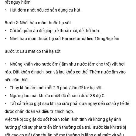
rất nguy hiểm.
• Hút đờm nhớt nếu có sẵn dụng cụ hút.
Bước 2: Nhét hậu môn thuốc hạ sốt
• Cởi bỏ quần áo để giúp trẻ thoải mái, dễ thở hơn.
• Nhét hậu môn thuốc hạ sốt Paracetamol liều 15mg/kg/lần
Bước 3: Lau mát cơ thể hạ sốt
• Nhúng khăn vào nước ấm ( ấm như nước tắm cho trẻ) vắt hơi
ráo. Đặt khăn ở nách, bẹn và lau khắp cơ thể. Thêm nước ấm vào
nếu cần thiết.
• Thay khăn ấm mới mỗi 2-3 phút/ lần để trẻ hạ sốt.
• Ngưng lau mát khi đo nhiệt độ ở nách dưới 38 độ C.
• Tất cả trẻ co giật sau khi sơ cứu phải đưa ngay đến cơ sở y tế để
được chẩn đoán và điều trị thích hợp.
Việc trẻ bị co giật do sốt hoàn toàn lành tính và không gây ảnh
hưởng gì tới sự phát triển bình thường của trẻ. Trước kia khi trẻ bị
sốt cao co giật đơn thuần bố mẹ thường lo lắng quá mức và yêu