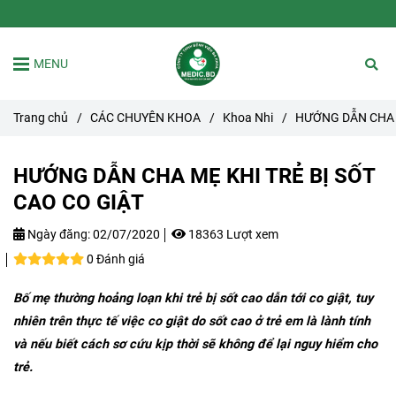
MENU
Trang chủ
/
CÁC CHUYÊN KHOA
/
Khoa Nhi
/
HƯỚNG DẪN CHA M
HƯỚNG DẪN CHA MẸ KHI TRẺ BỊ SỐT
CAO CO GIẬT
Ngày đăng:
02/07/2020
18363 Lượt xem
0 Đánh giá
Bố mẹ thường hoảng loạn khi trẻ bị sốt cao dẫn tới co giật, tuy
nhiên trên thực tế việc co giật do sốt cao ở trẻ em là lành tính
và nếu biết cách sơ cứu kịp thời sẽ không để lại nguy hiểm cho
trẻ.