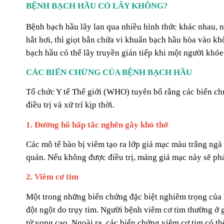
BỆNH BẠCH HẦU CÓ LÂY KHÔNG?
Bệnh bạch hầu lây lan qua nhiều hình thức khác nhau, 
hắt hơi, thì giọt bắn chứa vi khuẩn bạch hầu hòa vào k
bạch hầu có thể lây truyền gián tiếp khi một người khỏe 
CÁC BIẾN CHỨNG CỦA BỆNH BẠCH HẦU
Tổ chức Y tế Thế giới (WHO) tuyên bố rằng các biến ch
điều trị và xử trí kịp thời.
1. Đường hô hấp tắc nghẽn gây khó thở
Các mô tế bào bị viêm tạo ra lớp giả mạc màu trắng ng
quản. Nếu không được điều trị, mảng giả mạc này sẽ phát
2. Viêm cơ tim
Một trong những biến chứng đặc biệt nghiêm trọng của b
đột ngột do trụy tim. Người bệnh viêm cơ tim thường ở g
tử vong cao. Ngoài ra, các biến chứng viêm cơ tim có t