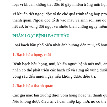
loại vi khuẩn không tiết độc tố gây nhiễm trùng mũi họ
Vi khuẩn tiết ngoại độc tố ức chế quá trình tổng hợp pr
thanh quản. Ngoại độc tố đi vào máu và sinh sôi, sau đó
liệt cơ, tử vong đột ngột và nhiều biến chứng nguy hiểm
PHÂN LOẠI BỆNH BẠCH HẦU
Loại bạch hầu phổ biến nhất ảnh hưởng đến mũi, cổ họn
1. Bạch hầu họng, mũi
Bệnh bạch hầu họng, mũi, khiến người bệnh mệt mỏi, ăn
nhân có thể phát triển các hạch cổ và sưng nề vùng dư
vòng sáu đến mười ngày nếu không được điều trị.
2. Bạch hầu thanh quản
Các giả mạc lan xuống dưới vòm họng hoặc tại thanh quả
Nếu không được điều trị và can thiệp kịp thời, nó có th