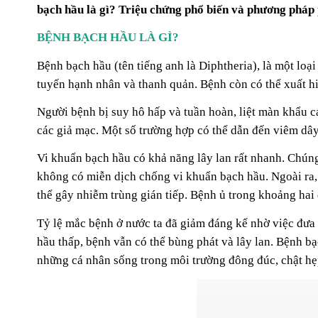
bạch hầu là gì? Triệu chứng phổ biến và phương pháp
BỆNH BẠCH HẦU LÀ GÌ?
Bệnh bạch hầu (tên tiếng anh là Diphtheria), là một loạ
tuyến hạnh nhân và thanh quản. Bệnh còn có thể xuất hi
Người bệnh bị suy hô hấp và tuần hoàn, liệt màn khẩu cá
các giả mạc. Một số trường hợp có thể dẫn đến viêm dây
Vi khuẩn bạch hầu có khả năng lây lan rất nhanh. Chún
không có miễn dịch chống vi khuẩn bạch hầu. Ngoài ra, 
thể gây nhiễm trùng gián tiếp. Bệnh ủ trong khoảng hai
Tỷ lệ mắc bệnh ở nước ta đã giảm đáng kể nhờ việc đưa
hầu thấp, bệnh vẫn có thể bùng phát và lây lan. Bệnh bạ
những cá nhân sống trong môi trường đông đúc, chật hẹ