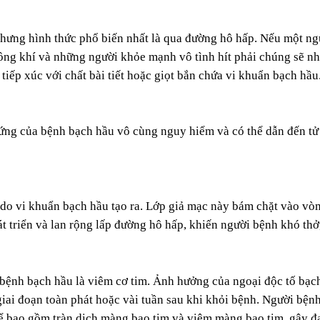
nhưng hình thức phổ biến nhất là qua đường hô hấp. Nếu một n
hông khí và những người khỏe mạnh vô tình hít phải chúng sẽ n
tiếp xúc với chất bài tiết hoặc giọt bắn chứa vi khuẩn bạch hầu
ứng của bệnh bạch hầu vô cùng nguy hiểm và có thể dẫn đến tử
à do vi khuẩn bạch hầu tạo ra. Lớp giả mạc này bám chặt vào v
 triển và lan rộng lấp đường hô hấp, khiến người bệnh khó thở,
ệnh bạch hầu là viêm cơ tim. Ảnh hưởng của ngoại độc tố bạch 
iai đoạn toàn phát hoặc vài tuần sau khi khỏi bệnh. Người bệnh
hể bao gồm tràn dịch màng bao tim và viêm màng bao tim, gây đ