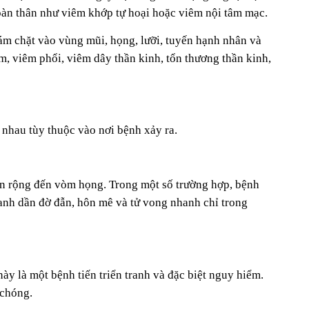
toàn thân như viêm khớp tự hoại hoặc viêm nội tâm mạc.
bám chặt vào vùng mũi, họng, lưỡi, tuyến hạnh nhân và
im, viêm phổi, viêm dây thần kinh, tổn thương thần kinh,
 nhau tùy thuộc vào nơi bệnh xảy ra.
an rộng đến vòm họng. Trong một số trường hợp, bệnh
anh dần đờ đẫn, hôn mê và tử vong nhanh chỉ trong
y là một bệnh tiến triển tranh và đặc biệt nguy hiểm.
 chóng.