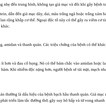
ng nhẹ đến trung bình, không tạo giả mạc và đôi khi gây bệnh 
otein, dẫn đến giả mạc dày, dai, màu trắng ngà hoặc trắng xám 
 lan rộng khắp cơ thể. Ngoại độc tố này có thể gây ra viêm cơ t
 khác.
g, amidan và thanh quản. Các triệu chứng của bệnh có thể khác
 ít hơn và đau cổ họng. Nó có thể bám chắc vào amidan hoặc l
ới hàm. Khi nhiễm độc nặng hơn, người bệnh sẽ tái mặt, mạch nh
n thường là dấu hiệu của bệnh bạch hầu thanh quản. Giả mạc nà
ể phát triển làm tắc đường thở, gây suy hô hấp và tử vong nhanh