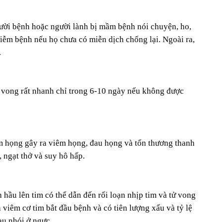
gười bệnh hoặc người lành bị mầm bệnh nói chuyện, ho,
hiễm bệnh nếu họ chưa có miễn dịch chống lại. Ngoài ra,
.
 vong rất nhanh chỉ trong 6-10 ngày nếu không được
òm họng gây ra viêm họng, đau họng và tổn thương thanh
 ngạt thở và suy hô hấp.
hầu lên tim có thể dẫn đến rối loạn nhịp tim và tử vong
 viêm cơ tim bắt đầu bệnh và có tiên lượng xấu và tỷ lệ
au nhói ở ngực.