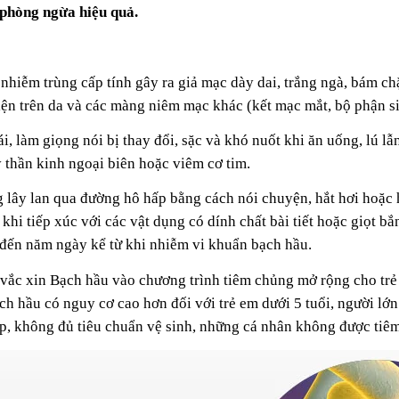
 phòng ngừa hiệu quả.
i nhiễm trùng cấp tính gây ra giả mạc dày dai, trắng ngà, bám c
ện trên da và các màng niêm mạc khác (kết mạc mắt, bộ phận sin
i, làm giọng nói bị thay đổi, sặc và khó nuốt khi ăn uống, lú l
 thần kinh ngoại biên hoặc viêm cơ tim.
g lây lan qua đường hô hấp bằng cách nói chuyện, hắt hơi hoặ
khi tiếp xúc với các vật dụng có dính chất bài tiết hoặc giọt b
 đến năm ngày kể từ khi nhiễm vi khuẩn bạch hầu.
 vắc xin Bạch hầu vào chương trình tiêm chủng mở rộng cho trẻ
ch hầu có nguy cơ cao hơn đối với trẻ em dưới 5 tuổi, người lớn 
p, không đủ tiêu chuẩn vệ sinh, những cá nhân không được tiêm