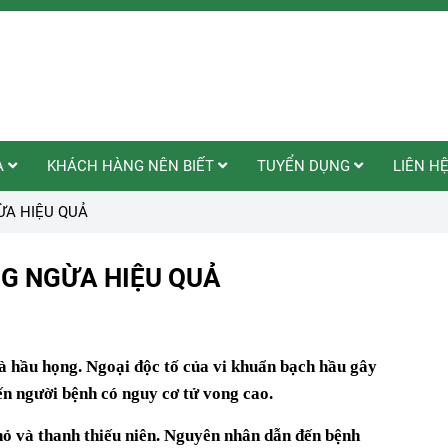
A
KHÁCH HÀNG NÊN BIẾT
TUYỂN DỤNG
LIÊN H
ỪA HIỆU QUẢ
NG NGỪA HIỆU QUẢ
à hầu họng. Ngoại độc tố của vi khuẩn bạch hầu gây
ến người bệnh có nguy cơ tử vong cao.
nhỏ và thanh thiếu niên. Nguyên nhân dẫn đến bệnh