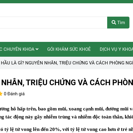
Tìm
C CHUYÊN KHOA
GÓI KHÁM SỨC KHOẺ
DỊCH VỤ Y KHO
 HẦU LÀ GÌ? NGUYÊN NHÂN, TRIỆU CHỨNG VÀ CÁCH PHÒNG NG
 NHÂN, TRIỆU CHỨNG VÀ CÁCH PHÒ
0 Đánh giá
đường hô hấp trên, bao gồm mũi, xoang cạnh mũi, đường mũi v
ng tác động này gây nhiễm trùng và nhiễm độc toàn thân, khi
 tỷ lệ tử vong lên đến 20%, với tỷ lệ tử vong cao hơn ở trẻ 