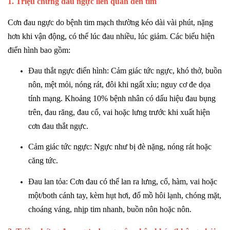
1. Triệu chứng đau ngực liên quan đến tim
Cơn đau ngực do bệnh tim mạch thường kéo dài vài phút, nặng
hơn khi vận động, có thể lúc đau nhiều, lúc giảm. Các biểu hiện
điển hình bao gồm:
Đau thắt ngực điển hình: Cảm giác tức ngực, khó thở, buồn
nôn, mệt mỏi, nóng rát, đôi khi ngất xỉu; nguy cơ đe dọa
tính mạng. Khoảng 10% bệnh nhân có dấu hiệu đau bụng
trên, đau răng, đau cổ, vai hoặc lưng trước khi xuất hiện
cơn đau thắt ngực.
Cảm giác tức ngực: Ngực như bị đè nặng, nóng rát hoặc
căng tức.
Đau lan tỏa: Cơn đau có thể lan ra lưng, cổ, hàm, vai hoặc
một/both cánh tay, kèm hụt hơi, đổ mồ hôi lạnh, chóng mặt,
choáng váng, nhịp tim nhanh, buồn nôn hoặc nôn.