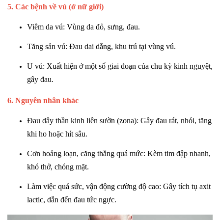
5. Các bệnh về vú (ở nữ giới)
Viêm da vú: Vùng da đỏ, sưng, đau.
Tăng sản vú: Đau dai dẳng, khu trú tại vùng vú.
U vú: Xuất hiện ở một số giai đoạn của chu kỳ kinh nguyệt,
gây đau.
6. Nguyên nhân khác
Đau dây thần kinh liên sườn (zona): Gây đau rát, nhói, tăng
khi ho hoặc hít sâu.
Cơn hoảng loạn, căng thẳng quá mức: Kèm tim đập nhanh,
khó thở, chóng mặt.
Làm việc quá sức, vận động cường độ cao: Gây tích tụ axit
lactic, dẫn đến đau tức ngực.