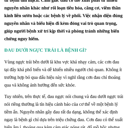
từ bệnh tim mạch. Cảm giác đau có thể xuất phát từ nhiều
nguyên nhân khác như rối loạn tiêu hóa, căng cơ, viêm thần
kinh liên sườn hoặc các bệnh lý về phổi. Việc nhận diện đúng
nguyên nhân và biểu hiện đi kèm đóng vai trò quan trọng,
giúp người bệnh xử trí kịp thời và phòng tránh những biến
chứng nguy hiểm.
ĐAU DƯỚI NGỰC TRÁI LÀ BỆNH GÌ?
Vùng ngực trái bên dưới là khu vực khá nhạy cảm, các cơn đau
tại đây khá phổ biến và dễ khiến nhiều người chủ quan. Không ít
trường hợp bỏ qua dấu hiệu này vì nghĩ rằng cơn đau chỉ thoáng
qua và không ảnh hưởng đến sức khỏe.
Tuy nhiên, trên thực tế, đau ngực nói chung và đau dưới ngực trái
nói riêng thường là tín hiệu cảnh báo của cơ thể về một bệnh lý
tiềm ẩn. Nguyên nhân gây đau rất đa dạng, không thể xác định
ngay là bệnh gì chỉ dựa trên triệu chứng đau. Cơn đau có thể xuất
hiện âm ỉ, thoáng qua kèm cảm giác nóng rát, đổ mồ hôi; nhưng