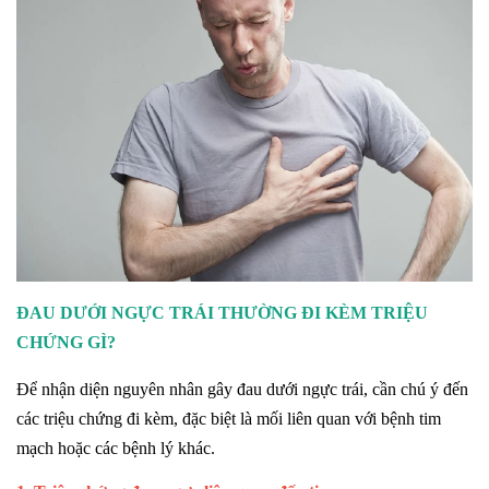
ĐAU DƯỚI NGỰC TRÁI THƯỜNG ĐI KÈM TRIỆU
CHỨNG GÌ?
Để nhận diện nguyên nhân gây đau dưới ngực trái, cần chú ý đến
các triệu chứng đi kèm, đặc biệt là mối liên quan với bệnh tim
mạch hoặc các bệnh lý khác.