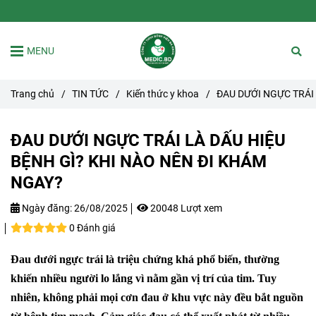
MENU
Trang chủ
/
TIN TỨC
/
Kiến thức y khoa
/
ĐAU DƯỚI NGỰC TRÁI 
ĐAU DƯỚI NGỰC TRÁI LÀ DẤU HIỆU
BỆNH GÌ? KHI NÀO NÊN ĐI KHÁM
NGAY?
Ngày đăng:
26/08/2025
20048 Lượt xem
0 Đánh giá
Đau dưới ngực trái là triệu chứng khá phổ biến, thường
khiến nhiều người lo lắng vì nằm gần vị trí của tim. Tuy
nhiên, không phải mọi cơn đau ở khu vực này đều bắt nguồn