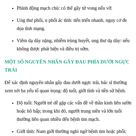
Phình động mạch chủ: có thể gây tử vong nếu vỡ.
Ung thư phổi, u phổi ác tính: tiến triển nhanh, nguy cơ đe
dọa tính mạng.
Viêm dạ dày nặng, nhiễm trùng huyết, ung thư dạ dày: nếu
không được phát hiện và điều trị sớm.
MỘT SỐ NGUYÊN NHÂN GÂY ĐAU PHÍA DƯỚI NGỰC
TRÁI
Để xác định nguyên nhân gây đau dưới ngực trái, bác sĩ thường
xem xét ba yếu tố quan trọng: độ tuổi, giới tính và tiền sử bệnh.
Độ tuổi: Người trẻ dễ gặp các vấn đề về thần kinh liên sườn
hoặc hô hấp; trong khi đó, người trung niên và lớn tuổi
thường liên quan nhiều đến bệnh tim mạch.
Giới tính: Nam giới thường nghi ngờ bệnh tim hoặc phổi;