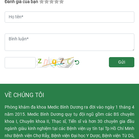
Đánh giá của bạn
trong bài viết này để
hiểu rõ hơn về nguyên
nhân và các phương
pháp điều trị viêm kết
mạc dị ứng ở trẻ em.
Gửi
VỀ CHÚNG TÔI
Phòng khám đa khoa Medic Bình Dương ra đời vào ngày 1 tháng 4
năm 2015. Medic Bình Dương quy tụ đội ngũ gồm các BS chuyên
khoa I, Chuyên khoa II, Thạc sĩ, Tiến sĩ và hơn 30 chuyên gia đầu
ngành giàu kinh nghiệm tại các Bệnh viện uy tín tại Tp Hồ Chí Minh
như Bệnh viện Chợ Rẫy, Bệnh viện Đại học Y Dược, Bệnh viện Từ Dũ,