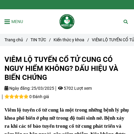
MENU
Trang chủ
/
TIN TỨC
/
Kiến thức y khoa
/
VIÊM LỘ TUYẾN CỔ T
VIÊM LỘ TUYẾN CỔ TỬ CUNG CÓ
NGUY HIỂM KHÔNG? DẤU HIỆU VÀ
BIẾN CHỨNG
Ngày đăng:
25/03/2025
5702 Lượt xem
0 Đánh giá
Viêm lộ tuyến cổ tử cung là một trong những bệnh lý phụ
khoa phổ biến ở phụ nữ trong độ tuổi sinh nở. Bệnh xảy
ra khi các tế bào tuyến trong cổ tử cung phát triển và