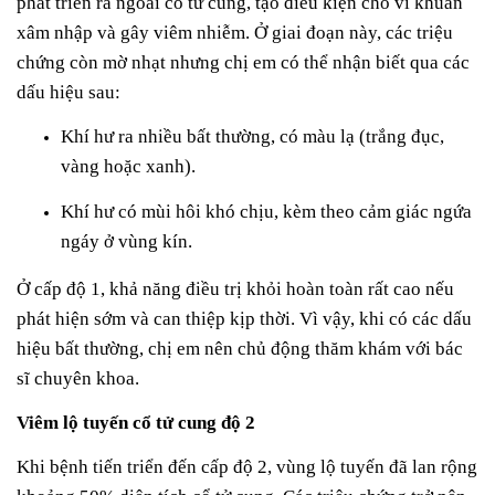
phát triển ra ngoài cổ tử cung, tạo điều kiện cho vi khuẩn
xâm nhập và gây viêm nhiễm. Ở giai đoạn này, các triệu
chứng còn mờ nhạt nhưng chị em có thể nhận biết qua các
dấu hiệu sau:
Khí hư ra nhiều bất thường, có màu lạ (trắng đục,
vàng hoặc xanh).
Khí hư có mùi hôi khó chịu, kèm theo cảm giác ngứa
ngáy ở vùng kín.
Ở cấp độ 1, khả năng điều trị khỏi hoàn toàn rất cao nếu
phát hiện sớm và can thiệp kịp thời. Vì vậy, khi có các dấu
hiệu bất thường, chị em nên chủ động thăm khám với bác
sĩ chuyên khoa.
Viêm lộ tuyến cổ tử cung độ 2
Khi bệnh tiến triển đến cấp độ 2, vùng lộ tuyến đã lan rộng