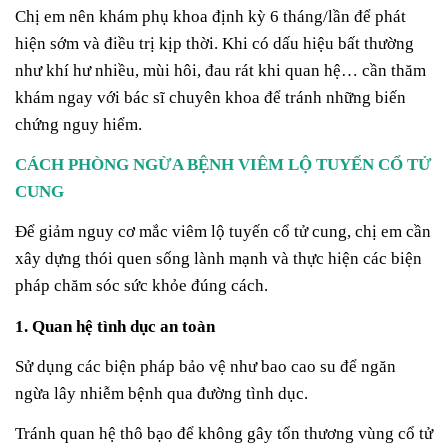
Chị em nên khám phụ khoa định kỳ 6 tháng/lần để phát
hiện sớm và điều trị kịp thời. Khi có dấu hiệu bất thường
như khí hư nhiều, mùi hôi, đau rát khi quan hệ… cần thăm
khám ngay với bác sĩ chuyên khoa để tránh những biến
chứng nguy hiểm.
CÁCH PHÒNG NGỪA BỆNH VIÊM LỘ TUYẾN CỔ TỬ
CUNG
Để giảm nguy cơ mắc viêm lộ tuyến cổ tử cung, chị em cần
xây dựng thói quen sống lành mạnh và thực hiện các biện
pháp chăm sóc sức khỏe đúng cách.
1. Quan hệ tình dục an toàn
Sử dụng các biện pháp bảo vệ như bao cao su để ngăn
ngừa lây nhiễm bệnh qua đường tình dục.
Tránh quan hệ thô bạo để không gây tổn thương vùng cổ tử