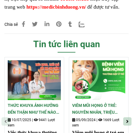
trang web
https://medicbinhduong.vn/
để được tư vấn.
Chia sẻ
Tin tức liên quan
THỨC KHUYA ẢNH HƯỞNG
VIÊM MŨI HỌNG Ở TRẺ:
ĐẾN THẬN NHƯ THẾ NÀO?
NGUYÊN NHÂN, TRIỆU
NGUY CƠ SUY THẬN ÂM
CHỨNG, VÀ BIẾN CHỨNG
10/07/2025
|
9441 Lượt
05/09/2024
|
1669 Lượt
xem
xem
THẦM TỪ GIẤC NGỦ KÉM
NGUY HIỂM
Viêm mũi họng ở trẻ em
Việc thức khuya thường