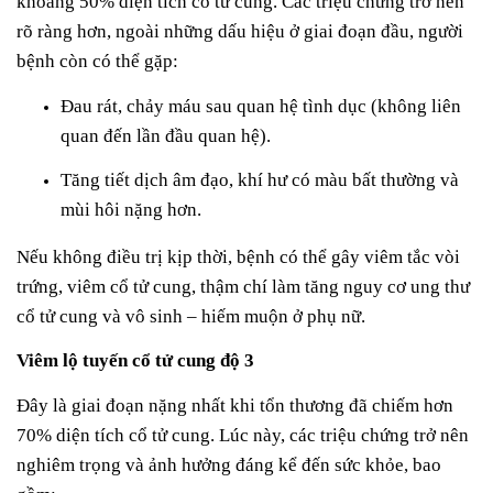
khoảng 50% diện tích cổ tử cung. Các triệu chứng trở nên
rõ ràng hơn, ngoài những dấu hiệu ở giai đoạn đầu, người
bệnh còn có thể gặp:
Đau rát, chảy máu sau quan hệ tình dục (không liên
quan đến lần đầu quan hệ).
Tăng tiết dịch âm đạo, khí hư có màu bất thường và
mùi hôi nặng hơn.
Nếu không điều trị kịp thời, bệnh có thể gây viêm tắc vòi
trứng, viêm cổ tử cung, thậm chí làm tăng nguy cơ ung thư
cổ tử cung và vô sinh – hiếm muộn ở phụ nữ.
Viêm lộ tuyến cổ tử cung độ 3
Đây là giai đoạn nặng nhất khi tổn thương đã chiếm hơn
70% diện tích cổ tử cung. Lúc này, các triệu chứng trở nên
nghiêm trọng và ảnh hưởng đáng kể đến sức khỏe, bao