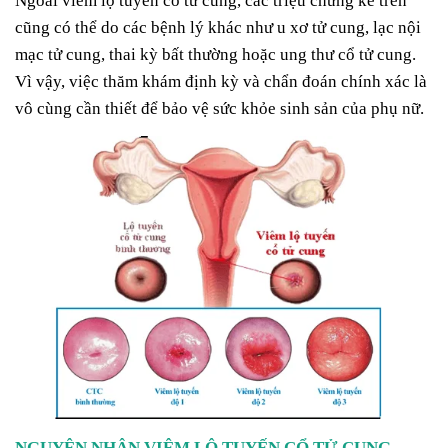
Ngoài viêm lộ tuyến cổ tử cung, các triệu chứng kể trên
cũng có thể do các bệnh lý khác như u xơ tử cung, lạc nội
mạc tử cung, thai kỳ bất thường hoặc ung thư cổ tử cung.
Vì vậy, việc thăm khám định kỳ và chẩn đoán chính xác là
vô cùng cần thiết để bảo vệ sức khỏe sinh sản của phụ nữ.
NGUYÊN NHÂN VIÊM LỘ TUYẾN CỔ TỬ CUNG