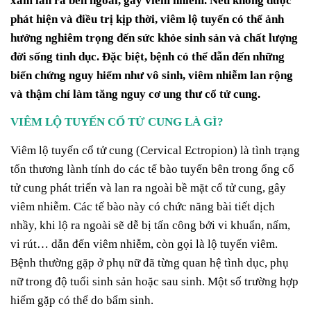
xâm lấn ra bên ngoài, gây viêm nhiễm. Nếu không được
phát hiện và điều trị kịp thời, viêm lộ tuyến có thể ảnh
hưởng nghiêm trọng đến sức khỏe sinh sản và chất lượng
đời sống tình dục. Đặc biệt, bệnh có thể dẫn đến những
biến chứng nguy hiểm như vô sinh, viêm nhiễm lan rộng
và thậm chí làm tăng nguy cơ ung thư cổ tử cung.
VIÊM LỘ TUYẾN CỔ TỬ CUNG LÀ GÌ?
Viêm lộ tuyến cổ tử cung (Cervical Ectropion) là tình trạng
tổn thương lành tính do các tế bào tuyến bên trong ống cổ
tử cung phát triển và lan ra ngoài bề mặt cổ tử cung, gây
viêm nhiễm. Các tế bào này có chức năng bài tiết dịch
nhầy, khi lộ ra ngoài sẽ dễ bị tấn công bởi vi khuẩn, nấm,
vi rút… dẫn đến viêm nhiễm, còn gọi là lộ tuyến viêm.
Bệnh thường gặp ở phụ nữ đã từng quan hệ tình dục, phụ
nữ trong độ tuổi sinh sản hoặc sau sinh. Một số trường hợp
hiếm gặp có thể do bẩm sinh.