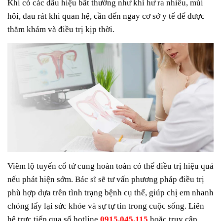
Khi có các dấu hiệu bất thường như khí hư ra nhiều, mùi
hôi, đau rát khi quan hệ, cần đến ngay cơ sở y tế để được
thăm khám và điều trị kịp thời.
Viêm lộ tuyến cổ tử cung hoàn toàn có thể điều trị hiệu quả
nếu phát hiện sớm. Bác sĩ sẽ tư vấn phương pháp điều trị
phù hợp dựa trên tình trạng bệnh cụ thể, giúp chị em nhanh
chóng lấy lại sức khỏe và sự tự tin trong cuộc sống. Liên
hệ trực tiếp qua số hotline
0915.045.115
hoặc truy cập