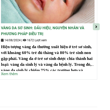
VÀNG DA SƠ SINH: DẤU HIỆU, NGUYÊN NHÂN VÀ
CẮ
PHƯƠNG PHÁP ĐIỀU TRỊ
HIỆ
14/08/2024
|
1672 Lượt xem
3
Hiện tượng vàng da thường xuất hiện ở trẻ sơ sinh,
Pol
với khoảng 60% trẻ đủ tháng và 80% trẻ sinh non
bên
gặp phải. Vàng da ở trẻ sơ sinh được chia thành hai
già
loại: vàng da sinh lý và vàng da bệnh lý. Trong đó,
tín
vàng da sinh lý chiếm 75% các trường hợp và
Xe
thà
Xem thêm
thường lành tính, không cần can thiệp điều trị do
trư
không ảnh hưởng đến sức khỏe của trẻ. Ngược lại,
hiệ
vàng da bệnh lý có thể tiến triển nhanh chóng và
gây ra những di chứng nghiêm trọng nếu không
được phát hiện và điều trị kịp thời.