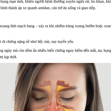
họng mạn tính, khiến người bệnh thường xuyên ngứa rát, ho khan, khó
hình thành áp xe quanh amidan, cản trở ăn uống và giao tiếp.
 xoang tĩnh mạch hang – xảy ra khi nhiễm trùng xoang bướm hoặc xoan
ại di chứng nặng nề như liệt, mù, suy tuyến yên.
àng ngày mà còn tiềm ẩn nhiều biến chứng nguy hiểm đến mắt, tai, h
ị kịp thời.