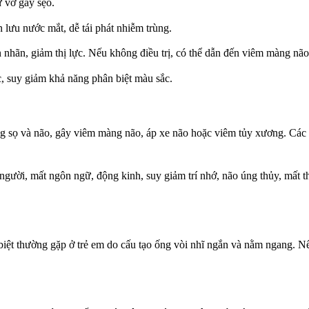
ự vỡ gây sẹo.
 lưu nước mắt, dễ tái phát nhiễm trùng.
n nhãn, giảm thị lực. Nếu không điều trị, có thể dẫn đến viêm màng nã
c, suy giảm khả năng phân biệt màu sắc.
 sọ và não, gây viêm màng não, áp xe não hoặc viêm tủy xương. Các t
 người, mất ngôn ngữ, động kinh, suy giảm trí nhớ, não úng thủy, mất t
 biệt thường gặp ở trẻ em do cấu tạo ống vòi nhĩ ngắn và nằm ngang. N