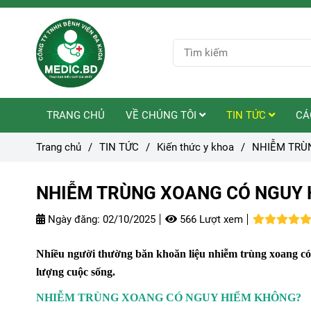
TRANG CHỦ
VỀ CHÚNG TÔI
TIN TỨC
CÁ
Trang chủ
/
TIN TỨC
/
Kiến thức y khoa
/
NHIỄM TRÙN
NHIỄM TRÙNG XOANG CÓ NGUY H
Ngày đăng:
02/10/2025
566 Lượt xem
Nhiều người thường băn khoăn liệu nhiễm trùng xoang có n
lượng cuộc sống.
NHIỄM TRÙNG XOANG CÓ NGUY HIỂM KHÔNG?