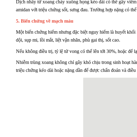
Dịch nhầy từ xoang chảy xuống họng kéo dài có thể gây viêm 
amidan với triệu chứng sốt, sưng đau. Trường hợp nặng có thể 
5. Biến chứng về mạch máu
Một biến chứng hiếm nhưng đặc biệt nguy hiểm là huyết khối
dội, sụp mi, lồi mắt, liệt vận nhãn, phù gai thị, sốt cao.
Nếu không điều trị, tỷ lệ tử vong có thể lên tới 30%, hoặc để l
Nhiễm trùng xoang không chỉ gây khó chịu trong sinh hoạt h
triệu chứng kéo dài hoặc nặng dần để được chẩn đoán và điều tr