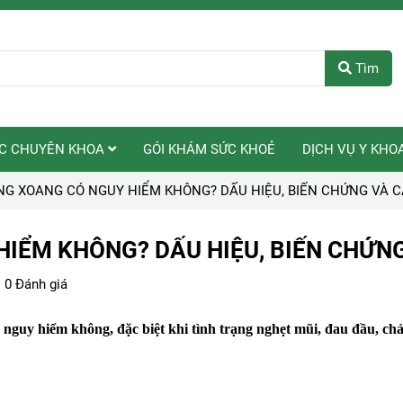
Tìm
C CHUYÊN KHOA
GÓI KHÁM SỨC KHOẺ
DỊCH VỤ Y KHO
G XOANG CÓ NGUY HIỂM KHÔNG? DẤU HIỆU, BIẾN CHỨNG VÀ C
IỂM KHÔNG? DẤU HIỆU, BIẾN CHỨNG
0 Đánh giá
guy hiểm không, đặc biệt khi tình trạng nghẹt mũi, đau đầu, chả