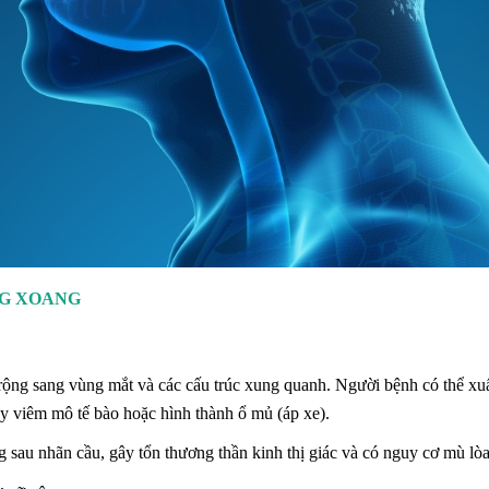
NG XOANG
ộng sang vùng mắt và các cấu trúc xung quanh. Người bệnh có thể xuấ
 viêm mô tế bào hoặc hình thành ổ mủ (áp xe).
sau nhãn cầu, gây tổn thương thần kinh thị giác và có nguy cơ mù lòa