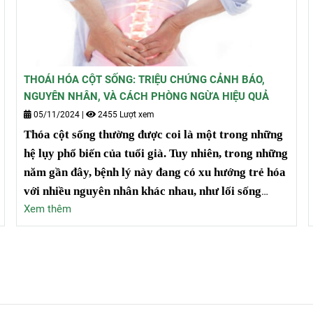
THOÁI HÓA CỘT SỐNG: TRIỆU CHỨNG CẢNH BÁO,
NGUYÊN NHÂN, VÀ CÁCH PHÒNG NGỪA HIỆU QUẢ
05/11/2024
|
2455 Lượt xem
Thóa cột sống thường được coi là một trong những
hệ lụy phổ biến của tuổi già. Tuy nhiên, trong những
năm gần đây, bệnh lý này đang có xu hướng trẻ hóa
với nhiều nguyên nhân khác nhau, như lối sống
Xem thêm
không lành mạnh, chế độ dinh dưỡng không hợp lý,
và thiếu hoạt động thể chất.
Chính vì vậy, việc tự
trang bị kiến thức đầy đủ và chính xác về thoái hóa
cột sống là rất quan trọng.