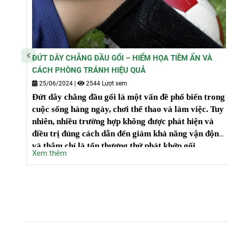
ĐỨT DÂY CHẰNG ĐẦU GỐI – HIỂM HỌA TIỀM ẨN VÀ
CÁCH PHÒNG TRÁNH HIỆU QUẢ
25/06/2024
|
2544 Lượt xem
Đứt dây chằng đầu gối là một vấn đề phổ biến trong
cuộc sống hàng ngày, chơi thể thao và làm việc. Tuy
nhiên, nhiều trường hợp không được phát hiện và
điều trị đúng cách dẫn đến giảm khả năng vận động
và thậm chí là tổn thương thứ phát khớp gối.
Xem thêm