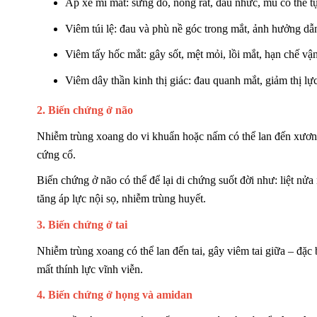
Áp xe mí mắt: sưng đỏ, nóng rát, đau nhức, mủ có thể t
Viêm túi lệ: đau và phù nề góc trong mắt, ảnh hưởng dẫn
Viêm tấy hốc mắt: gây sốt, mệt mỏi, lồi mắt, hạn chế vậ
Viêm dây thần kinh thị giác: đau quanh mắt, giảm thị lự
2. Biến chứng ở não
Nhiễm trùng xoang do vi khuẩn hoặc nấm có thể lan đến xương
cứng cổ.
Biến chứng ở não có thể để lại di chứng suốt đời như: liệt nửa
tăng áp lực nội sọ, nhiễm trùng huyết.
3. Biến chứng ở tai
Nhiễm trùng xoang có thể lan đến tai, gây viêm tai giữa – đặc
mất thính lực vĩnh viễn.
4. Biến chứng ở họng và amidan