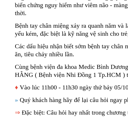
biến chứng nguy hiểm như viêm não - màng n
thời.
Bệ
nh tay chân miệng xảy ra quanh năm và l
yếu kém, đặc biệt là kỹ năng vệ sinh cho tr
Các dấu hiệu nhận biết sớm bệnh tay chân mi
ăn, tiêu chảy nhiều lần.
Cùng bệnh viện đa khoa Medic Bình Dư
HẰNG ( Bệnh viện Nhi Đồng 1 Tp.HCM ) trự
♦
Vào lúc 11h00 - 11h30 ngày thứ bảy 05/1
»
Quý khách hàng hãy để lại câu hỏi ngay p
⇒
Đặc biệt: Câu hỏi hay nhất trong chương