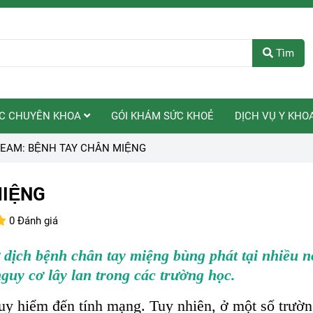
Tìm
C CHUYÊN KHOA
GÓI KHÁM SỨC KHOẺ
DỊCH VỤ Y KHO
EAM: BỆNH TAY CHÂN MIỆNG
IỆNG
0 Đánh giá
dịch bệnh chân tay miệng bùng phát tại nhiều nơi
guy cơ lây lan trong các trường học.
y hiểm đến tính mạng. Tuy nhiên, ở một số trườn