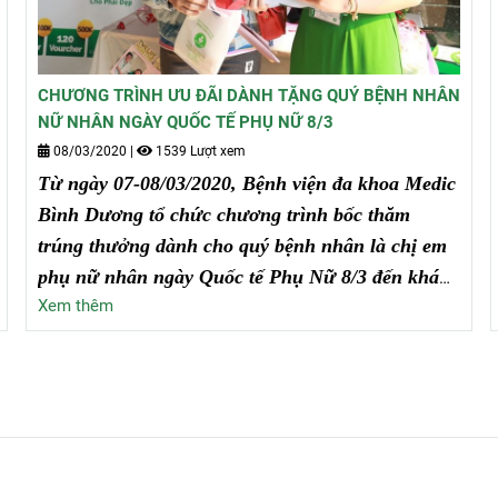
CHƯƠNG TRÌNH ƯU ĐÃI DÀNH TẶNG QUÝ BỆNH NHÂN
NỮ NHÂN NGÀY QUỐC TẾ PHỤ NỮ 8/3
08/03/2020
|
1539 Lượt xem
Từ ngày 07-08/03/2020, Bệnh viện đa khoa Medic
Bình Dương tổ chức chương trình bốc thăm
trúng thưởng dành cho quý bệnh nhân là chị em
phụ nữ nhân ngày Quốc tế Phụ Nữ 8/3 đến khám
Xem thêm
bệnh, chữa bệnh tại bệnh viện, nhằm khích lệ
tinh thần, tạo niềm vui và gia tăng sự gắn kết
giữa khách hàng và bệnh viện.