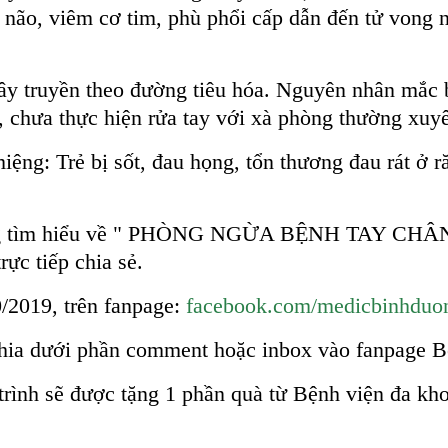
ão, viêm cơ tim, phù phổi cấp dẫn đến tử vong nê
ây truyền theo đường tiêu hóa. Nguyên nhân mắc b
ẻ, chưa thực hiện rửa tay với xà phòng thường xuy
ệng: Trẻ bị sốt, đau họng, tổn thương đau rát ở 
ơng tìm hiểu về " PHÒNG NGỪA BỆNH TAY CHÂ
c tiếp chia sẻ.
0/2019, trên fanpage:
facebook.com/medicbinhduo
hia dưới phần comment hoặc inbox vào fanpage Bệ
 trình sẽ được tặng 1 phần quà từ Bệnh viện đa k