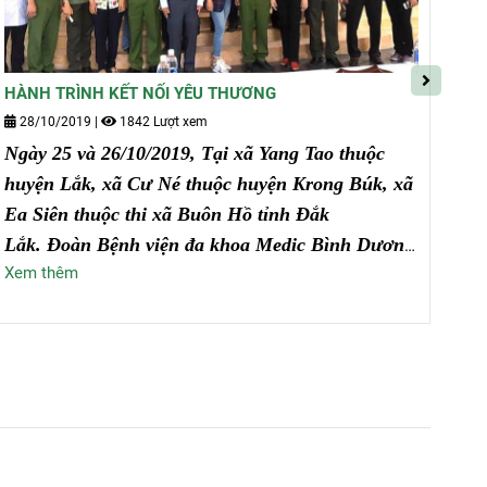
HÀNH TRÌNH KẾT NỐI YÊU THƯƠNG
TUẦ
(26
28/10/2019
|
1842 Lượt xem
0
Ngày 25 và 26/10/2019, Tại xã Yang Tao thuộc
Nhằ
huyện Lắk, xã Cư Né thuộc huyện Krong Búk, xã
đáp
Ea Siên thuộc thi xã Buôn Hồ tỉnh Đắk
Dươ
Lắk. Đoàn Bệnh viện đa khoa Medic Bình Dương
tìm
Xem thêm
phối hợp với Đoàn Nhân đạo Thiện Tâm tổ chức
bện
Xe
chương trình " HOẠT ĐỘNG TÌNH NGHĨA -
HƯỚNG VỀ CƠ SỞ " theo lời mời từ Ban giám
đốc Công An tỉnh Đắk Lắk - Phòng công tác
Đảng và công tác chính trị Px03.