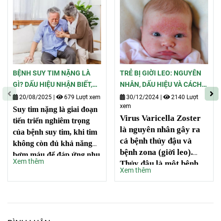
BỆNH SUY TIM NẶNG LÀ
TRẺ BỊ GIỜI LEO: NGUYÊN
GÌ? DẤU HIỆU NHẬN BIẾT,
NHÂN, DẤU HIỆU VÀ CÁCH
CÁCH CHẨN ĐOÁN VÀ ĐIỀU
PHÒNG NGỪA
20/08/2025
|
679 Lượt xem
30/12/2024
|
2140 Lượt
xem
TRỊ
Suy tim nặng là giai đoạn
Virus Varicella Zoster
tiến triển nghiêm trọng
là nguyên nhân gây ra
của bệnh suy tim, khi tim
cả bệnh thủy đậu và
không còn đủ khả năng
bệnh zona (giời leo).
bơm máu để đáp ứng nhu
Xem thêm
Thủy đậu là một bệnh
cầu của cơ thể. Ở giai
Xem thêm
truyền nhiễm có khả
đoạn này, sức khỏe và
năng lây lan mạnh, đặc
chất lượng cuộc sống của
biệt trong các cộng
người bệnh bị ảnh hưởng
đồng chưa được tiêm
nặng nề, đồng thời tiềm
vaccine Varicella, với tỷ