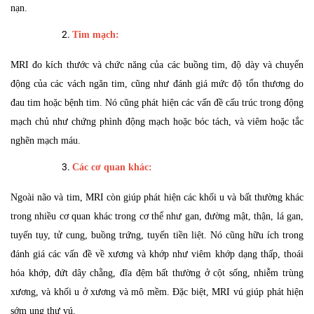
nạn.
Tim mạch:
MRI đo kích thước và chức năng của các buồng tim, độ dày và chuyển
động của các vách ngăn tim, cũng như đánh giá mức độ tổn thương do
đau tim hoặc bệnh tim. Nó cũng phát hiện các vấn đề cấu trúc trong động
mạch chủ như chứng phình động mạch hoặc bóc tách, và viêm hoặc tắc
nghẽn mạch máu.
Các cơ quan khác:
Ngoài não và tim, MRI còn giúp phát hiện các khối u và bất thường khác
trong nhiều cơ quan khác trong cơ thể như gan, đường mật, thận, lá gan,
tuyến tụy, tử cung, buồng trứng, tuyến tiền liệt. Nó cũng hữu ích trong
đánh giá các vấn đề về xương và khớp như viêm khớp dạng thấp, thoái
hóa khớp, đứt dây chằng, đĩa đệm bất thường ở cột sống, nhiễm trùng
xương, và khối u ở xương và mô mềm. Đặc biệt, MRI vú giúp phát hiện
sớm ung thư vú.