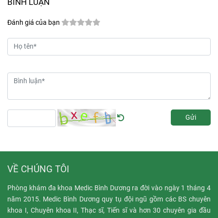
BÌNH LUẬN
ẩn nhiều biến chứng nguy
lệ nhiễm bệnh lên đến
hiểm.
Vậy, những dấu
80% ở trẻ em dưới 10
Đánh giá của bạn
hiệu nào cảnh báo bệnh
tuổi. Sau khi trẻ mắc
đã chuyển sang giai đoạn
thủy đậu, virus này
nặng? Và có những biện
không biến mất mà có
pháp nào giúp người
thể tồn tại tiềm ẩn trong
bệnh cải thiện tình trạng,
cơ thể. Khi gặp điều
hạn chế biến chứng?
kiện thuận lợi, nó tái
hoạt động, gây nên bệnh
zona.
Gửi
VỀ CHÚNG TÔI
Phòng khám đa khoa Medic Bình Dương ra đời vào ngày 1 tháng 4
năm 2015. Medic Bình Dương quy tụ đội ngũ gồm các BS chuyên
khoa I, Chuyên khoa II, Thạc sĩ, Tiến sĩ và hơn 30 chuyên gia đầu