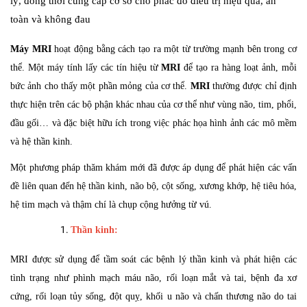
lý, đồng thời cung cấp cơ sở cho phác đồ điều trị hiệu quả, an
toàn và không đau
Máy MRI
hoạt động bằng cách tạo ra một từ trường mạnh bên trong cơ
thể. Một máy tính lấy các tín hiệu từ
MRI
để tạo ra hàng loạt ảnh, mỗi
bức ảnh cho thấy một phần mỏng của cơ thể.
MRI
thường được chỉ định
thực hiện trên các bộ phận khác nhau của cơ thể như vùng não, tim, phổi,
đầu gối… và đặc biệt hữu ích trong việc phác họa hình ảnh các mô mềm
và hệ thần kinh.
Một phương pháp thăm khám mới đã được áp dụng để phát hiện các vấn
đề liên quan đến hệ thần kinh, não bộ, cột sống, xương khớp, hệ tiêu hóa,
hệ tim mạch và thậm chí là chụp cộng hưởng từ vú.
Thần kinh:
MRI được sử dụng để tầm soát các bệnh lý thần kinh và phát hiện các
tình trạng như phình mạch máu não, rối loạn mắt và tai, bệnh đa xơ
cứng, rối loạn tủy sống, đột quỵ, khối u não và chấn thương não do tai