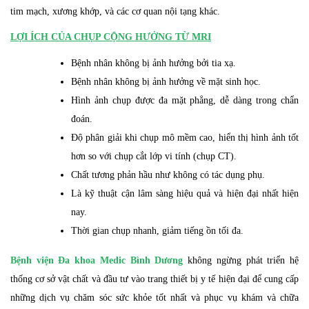
tim mạch, xương khớp, và các cơ quan nội tạng khác.
LỢI ÍCH CỦA CHỤP CỘNG HƯỞNG TỪ MRI
Bệnh nhân không bị ảnh hưởng bởi tia xạ.
Bệnh nhân không bị ảnh hưởng về mặt sinh học.
Hình ảnh chụp được đa mặt phẳng, dễ dàng trong chẩn
đoán.
Độ phân giải khi chụp mô mềm cao, hiển thị hình ảnh tốt
hơn so với chụp cắt lớp vi tính (chụp CT).
Chất tương phản hầu như không có tác dụng phụ.
Là kỹ thuật cận lâm sàng hiệu quả và hiện đại nhất hiện
nay.
Thời gian chụp nhanh, giảm tiếng ồn tối đa.
Bệnh viện Đa khoa Medic Bình Dương
không ngừng phát triển hệ
thống cơ sở vật chất và đầu tư vào trang thiết bị y tế hiện đại để cung cấp
những dịch vụ chăm sóc sức khỏe tốt nhất và phục vụ khám và chữa