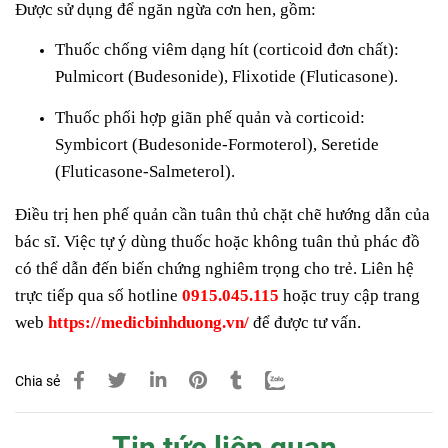
Được sử dụng để ngăn ngừa cơn hen, gồm:
Thuốc chống viêm dạng hít (corticoid đơn chất):
Pulmicort (Budesonide), Flixotide (Fluticasone).
Thuốc phối hợp giãn phế quản và corticoid:
Symbicort (Budesonide-Formoterol), Seretide
(Fluticasone-Salmeterol).
Điều trị hen phế quản cần tuân thủ chặt chẽ hướng dẫn của
bác sĩ. Việc tự ý dùng thuốc hoặc không tuân thủ phác đồ
có thể dẫn đến biến chứng nghiêm trọng cho trẻ. Liên hệ
trực tiếp qua số hotline
0915.045.115
hoặc truy cập trang
web
https://medicbinhduong.vn/
để được tư vấn.
Chia sẻ
Tin tức liên quan