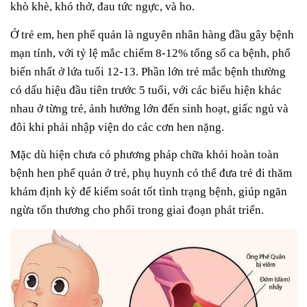
khò khè, khó thở, đau tức ngực, và ho.
Ở trẻ em, hen phế quản là nguyên nhân hàng đầu gây bệnh
mạn tính, với tỷ lệ mắc chiếm 8-12% tổng số ca bệnh, phổ
biến nhất ở lứa tuổi 12-13. Phần lớn trẻ mắc bệnh thường
có dấu hiệu đầu tiên trước 5 tuổi, với các biểu hiện khác
nhau ở từng trẻ, ảnh hưởng lớn đến sinh hoạt, giấc ngủ và
đôi khi phải nhập viện do các cơn hen nặng.
Mặc dù hiện chưa có phương pháp chữa khỏi hoàn toàn
bệnh hen phế quản ở trẻ, phụ huynh có thể đưa trẻ đi thăm
khám định kỳ để kiểm soát tốt tình trạng bệnh, giúp ngăn
ngừa tổn thương cho phổi trong giai đoạn phát triển.