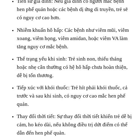
Tiền sử gia đình: Nếu gia đình có người mắc bệnh
hen phế quản hoặc các bệnh dị ứng di truyền, trẻ sẽ
có nguy cơ cao hơn.
Nhiễm khuẩn hô hấp: Các bệnh như viêm mũi, viêm
xoang, viêm họng, viêm amidan, hoặc viêm VA làm
tăng nguy cơ mắc bệnh.
Thể trạng yếu khi sinh: Trẻ sinh non, thiếu tháng
hoặc nhẹ cân thường có hệ hô hấp chưa hoàn thiện,
dễ bị tổn thương.
Tiếp xúc với khói thuốc: Trẻ hít phải khói thuốc, cả
trước và sau khi sinh, có nguy cơ cao mắc hen phế
quản.
Thay đổi thời tiết: Sự thay đổi thời tiết khiến trẻ dễ bị
cảm, ho kéo dài, nếu không điều trị dứt điểm có thể
dẫn đến hen phế quản.