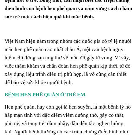
bệnh này ở trẻ. Đồng thời, cần nhận biết các triệu chứng
điển hình của bệnh hen phế quản và nắm vững cách chăm
sóc trẻ một cách hiệu quả khi mắc bệnh.
Việt Nam hiện nằm trong nhóm các quốc gia có tỷ lệ người
mắc hen phế quản cao nhất châu Á, một căn bệnh nguy
hiểm chỉ đứng sau ung thư về mức độ gây tử vong. Vì vậy,
việc thăm khám và chẩn đoán hen phế quản kịp thời, từ đó
xây dựng liệu trình điều trị phù hợp, là vô cùng cần thiết
để bảo vệ sức khỏe người bệnh.
BỆNH HEN PHẾ QUẢN Ở TRẺ EM
Hen phế quản, hay còn gọi là hen suyễn, là một bệnh lý hô
hấp mạn tính với đặc điểm viêm đường thở, gây co thắt,
phù nề, và tăng tiết đàm nhầy, dẫn đến tắc nghẽn luồng
khí. Người bệnh thường có các triệu chứng điển hình như