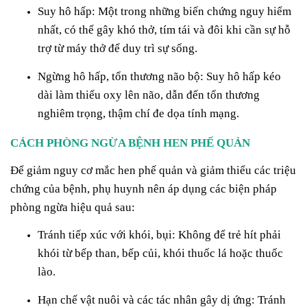
Suy hô hấp: Một trong những biến chứng nguy hiểm
nhất, có thể gây khó thở, tím tái và đôi khi cần sự hỗ
trợ từ máy thở để duy trì sự sống.
Ngừng hô hấp, tổn thương não bộ: Suy hô hấp kéo
dài làm thiếu oxy lên não, dẫn đến tổn thương
nghiêm trọng, thậm chí đe dọa tính mạng.
CÁCH PHÒNG NGỪA BỆNH HEN PHẾ QUẢN
Để giảm nguy cơ mắc hen phế quản và giảm thiểu các triệu
chứng của bệnh, phụ huynh nên áp dụng các biện pháp
phòng ngừa hiệu quả sau:
Tránh tiếp xúc với khói, bụi: Không để trẻ hít phải
khói từ bếp than, bếp củi, khói thuốc lá hoặc thuốc
lào.
Hạn chế vật nuôi và các tác nhân gây dị ứng: Tránh