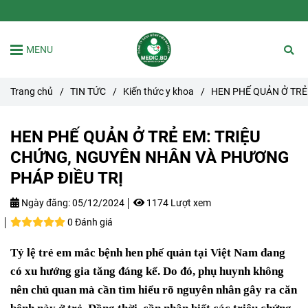
MENU
Trang chủ
/
TIN TỨC
/
Kiến thức y khoa
/
HEN PHẾ QUẢN Ở TRẺ
HEN PHẾ QUẢN Ở TRẺ EM: TRIỆU
CHỨNG, NGUYÊN NHÂN VÀ PHƯƠNG
PHÁP ĐIỀU TRỊ
Ngày đăng:
05/12/2024
1174 Lượt xem
0 Đánh giá
Tỷ lệ trẻ em mắc bệnh hen phế quản tại Việt Nam đang
có xu hướng gia tăng đáng kể. Do đó, phụ huynh không
nên chủ quan mà cần tìm hiểu rõ nguyên nhân gây ra căn