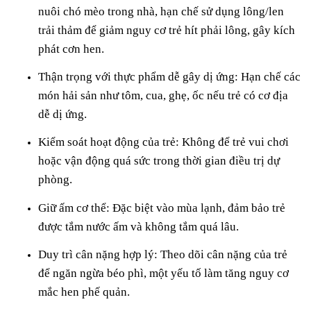
nuôi chó mèo trong nhà, hạn chế sử dụng lông/len
trải thảm để giảm nguy cơ trẻ hít phải lông, gây kích
phát cơn hen.
Thận trọng với thực phẩm dễ gây dị ứng: Hạn chế các
món hải sản như tôm, cua, ghẹ, ốc nếu trẻ có cơ địa
dễ dị ứng.
Kiểm soát hoạt động của trẻ: Không để trẻ vui chơi
hoặc vận động quá sức trong thời gian điều trị dự
phòng.
Giữ ấm cơ thể: Đặc biệt vào mùa lạnh, đảm bảo trẻ
được tắm nước ấm và không tắm quá lâu.
Duy trì cân nặng hợp lý: Theo dõi cân nặng của trẻ
để ngăn ngừa béo phì, một yếu tố làm tăng nguy cơ
mắc hen phế quản.