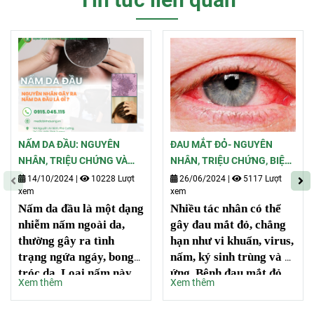
NẤM DA ĐẦU: NGUYÊN
ĐAU MẮT ĐỎ- NGUYÊN
NHÂN, TRIỆU CHỨNG VÀ
NHÂN, TRIỆU CHỨNG, BIỆN
PHƯƠNG PHÁP ĐIỀU TRỊ
PHÁP PHÒNG NGỪA VÀ
14/10/2024
|
10228 Lượt
26/06/2024
|
5117 Lượt
xem
xem
ĐIỀU TRỊ
Nấm da đầu là một dạng
Nhiều tác nhân có thể
nhiễm nấm ngoài da,
gây đau mắt đỏ, chẳng
thường gây ra tình
hạn như vi khuẩn, virus,
trạng ngứa ngáy, bong
nấm, ký sinh trùng và dị
tróc da. Loại nấm này
ứng. Bệnh đau mắt đỏ
Xem thêm
Xem thêm
phát triển mạnh trong
do virus là loại phổ biến
môi trường ấm áp và có
nhất, trong đó riêng