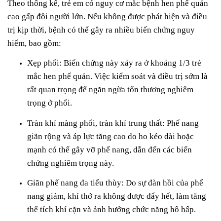
Theo thống kê, trẻ em có nguy cơ mắc bệnh hen phế quản
cao gấp đôi người lớn. Nếu không được phát hiện và điều
trị kịp thời, bệnh có thể gây ra nhiều biến chứng nguy
hiểm, bao gồm:
Xẹp phổi: Biến chứng này xảy ra ở khoảng 1/3 trẻ
mắc hen phế quản. Việc kiểm soát và điều trị sớm là
rất quan trọng để ngăn ngừa tổn thương nghiêm
trọng ở phổi.
Tràn khí màng phổi, tràn khí trung thất: Phế nang
giãn rộng và áp lực tăng cao do ho kéo dài hoặc
mạnh có thể gây vỡ phế nang, dẫn đến các biến
chứng nghiêm trọng này.
Giãn phế nang đa tiểu thùy: Do sự đàn hồi của phế
nang giảm, khí thở ra không được đẩy hết, làm tăng
thể tích khí cặn và ảnh hưởng chức năng hô hấp.