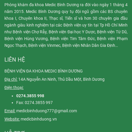
Phòng khám đa khoa Medic Bình Dương ra đời vào ngày 1 tháng 4
năm 2015. Medic Bình Dương quy tụ đội ngũ gồm các BS chuyên
khoa I, Chuyên khoa II, Thạc sĩ, Tiến sĩ và hơn 30 chuyên gia đầu
ngành giàu kinh nghiệm tại các Bệnh viện uy tín tại Tp Hồ Chí Minh
như Bệnh viện Chợ Rẫy, Bệnh viện Đại học Y Dược, Bệnh viện Từ Dũ,
Bệnh viện Hùng Vương, Bệnh viện Tim Tâm Đức, Bệnh viện Phạm
Ngọc Thạch, Bệnh viện Vinmec, Bệnh viện Nhân Dân Gia Định…
LIÊN HỆ
BỆNH VIỆN ĐA KHOA MEDIC BÌNH DƯƠNG
Địa chỉ:
14A Nguyễn An Ninh, Thủ Dầu Một, Bình Dương
Điện thoại:
0274.3855 998
Fax: 0274.3855 997
Email:
medicbinhduong777@gmail.com
Website:
medicbinhduong.vn