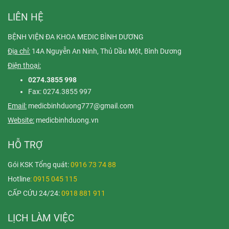
LIÊN HỆ
BỆNH VIỆN ĐA KHOA MEDIC BÌNH DƯƠNG
Địa chỉ:
14A Nguyễn An Ninh, Thủ Dầu Một, Bình Dương
Điện thoại:
0274.3855 998
Fax: 0274.3855 997
Email:
medicbinhduong777@gmail.com
Website:
medicbinhduong.vn
HỖ TRỢ
Gói KSK Tổng quát:
0916 73 74 88
Hotline
: 0915 045 115
CẤP CỨU 24/24:
0918 881 911
LỊCH LÀM VIỆC