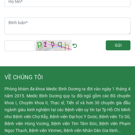
không biến mất mà có
peel da hay không?
thể tồn tại tiềm ẩn trong
cơ thể. Khi gặp điều
kiện thuận lợi, nó tái
hoạt động, gây nên bệnh
zona.
Gửi
VỀ CHÚNG TÔI
Phòng khám đa khoa Medic Bình Dương ra đời vào ngày 1 tháng 4
năm 2015. Medic Bình Dương quy tụ đội ngũ gồm các BS chuyên
khoa I, Chuyên khoa II, Thạc sĩ, Tiến sĩ và hơn 30 chuyên gia đầu
ngành giàu kinh nghiệm tại các Bệnh viện uy tín tại Tp Hồ Chí Minh
như Bệnh viện Chợ Rẫy, Bệnh viện Đại học Y Dược, Bệnh viện Từ Dũ,
Bệnh viện Hùng Vương, Bệnh viện Tim Tâm Đức, Bệnh viện Phạm
Ngọc Thạch, Bệnh viện Vinmec, Bệnh viện Nhân Dân Gia Định…