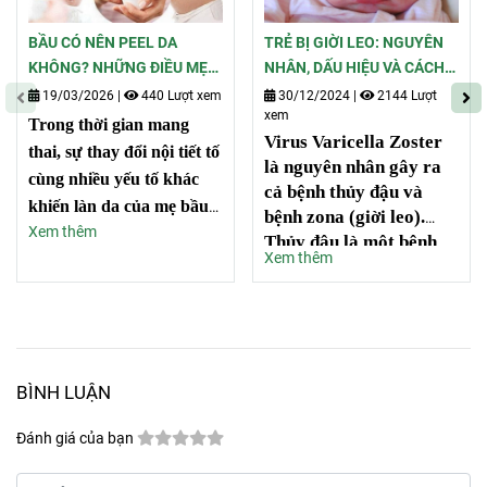
BẦU CÓ NÊN PEEL DA
TRẺ BỊ GIỜI LEO: NGUYÊN
KHÔNG? NHỮNG ĐIỀU MẸ
NHÂN, DẤU HIỆU VÀ CÁCH
BẦU CẦN BIẾT ĐỂ TRÁNH
PHÒNG NGỪA
19/03/2026
|
440 Lượt xem
30/12/2024
|
2144 Lượt
xem
RỦI RO
Trong thời gian mang
Virus Varicella Zoster
thai, sự thay đổi nội tiết tố
là nguyên nhân gây ra
cùng nhiều yếu tố khác
cả bệnh thủy đậu và
khiến làn da của mẹ bầu
bệnh zona (giời leo).
Xem thêm
dễ gặp các vấn đề như
Thủy đậu là một bệnh
Xem thêm
sạm nám, nổi mụn, dấu
truyền nhiễm có khả
hiệu lão hóa sớm, da khô
năng lây lan mạnh, đặc
hoặc xỉn màu. Tuy nhiên,
biệt trong các cộng
đồng chưa được tiêm
việc peel da trong giai
vaccine Varicella, với tỷ
đoạn này cần được cân
lệ nhiễm bệnh lên đến
BÌNH LUẬN
nhắc cẩn trọng, bởi có thể
80% ở trẻ em dưới 10
tiềm ẩn những rủi ro ảnh
Đánh giá của bạn
tuổi. Sau khi trẻ mắc
hưởng đến cả mẹ và thai
thủy đậu, virus này
nhi. Vậy mẹ bầu có nên