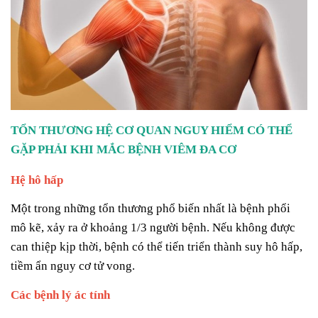
TỔN THƯƠNG HỆ CƠ QUAN NGUY HIỂM CÓ THỂ
GẶP PHẢI KHI MẮC BỆNH VIÊM ĐA CƠ
Hệ hô hấp
Một trong những tổn thương phổ biến nhất là bệnh phổi
mô kẽ, xảy ra ở khoảng 1/3 người bệnh. Nếu không được
can thiệp kịp thời, bệnh có thể tiến triển thành suy hô hấp,
tiềm ẩn nguy cơ tử vong.
Các bệnh lý ác tính