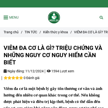
MENU
Trang chủ
/
TIN TỨC
/
Kiến thức y khoa
/
VIÊM ĐA CƠ LÀ GÌ? 
VIÊM ĐA CƠ LÀ GÌ? TRIỆU CHỨNG VÀ
NHỮNG NGUY CƠ NGUY HIỂM CẦN
BIẾT
Ngày đăng:
11/12/2024
1594 Lượt xem
0 Đánh giá
Viêm đa cơ là một bệnh lý gây tổn thương cơ vân và ảnh
hưởng đến nhiều cơ quan khác trong cơ thể. Nếu không
được phát hiện và điều trị kịp thời, bệnh có thể dẫn đến