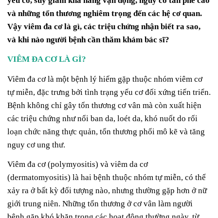
yếu cơ, suy giảm khả năng vận động, nguy cơ tàn phế cao
và những tổn thương nghiêm trọng đến các hệ cơ quan.
Vậy viêm đa cơ là gì, các triệu chứng nhận biết ra sao,
và khi nào người bệnh cần thăm khám bác sĩ?
VIÊM ĐA CƠ LÀ GÌ?
Viêm đa cơ là một bệnh lý hiếm gặp thuộc nhóm viêm cơ
tự miễn, đặc trưng bởi tình trạng yếu cơ đối xứng tiến triển.
Bệnh không chỉ gây tổn thương cơ vân mà còn xuất hiện
các triệu chứng như nổi ban da, loét da, khó nuốt do rối
loạn chức năng thực quản, tổn thương phổi mô kẽ và tăng
nguy cơ ung thư.
Viêm đa cơ (polymyositis) và viêm da cơ
(dermatomyositis) là hai bệnh thuộc nhóm tự miễn, có thể
xảy ra ở bất kỳ đối tượng nào, nhưng thường gặp hơn ở nữ
giới trung niên. Những tổn thương ở cơ vân làm người
bệnh gặp khó khăn trong các hoạt động thường ngày, từ