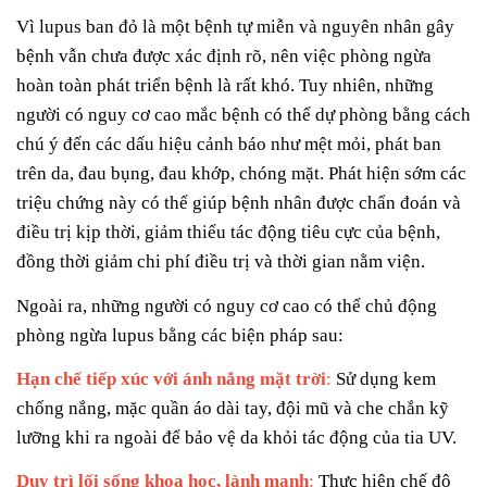
Vì lupus ban đỏ là một bệnh tự miễn và nguyên nhân gây
bệnh vẫn chưa được xác định rõ, nên việc phòng ngừa
hoàn toàn phát triển bệnh là rất khó. Tuy nhiên, những
người có nguy cơ cao mắc bệnh có thể dự phòng bằng cách
chú ý đến các dấu hiệu cảnh báo như mệt mỏi, phát ban
trên da, đau bụng, đau khớp, chóng mặt. Phát hiện sớm các
triệu chứng này có thể giúp bệnh nhân được chẩn đoán và
điều trị kịp thời, giảm thiểu tác động tiêu cực của bệnh,
đồng thời giảm chi phí điều trị và thời gian nằm viện.
Ngoài ra, những người có nguy cơ cao có thể chủ động
phòng ngừa lupus bằng các biện pháp sau:
Hạn chế tiếp xúc với ánh nắng mặt trời
:
Sử dụng kem
chống nắng, mặc quần áo dài tay, đội mũ và che chắn kỹ
lưỡng khi ra ngoài để bảo vệ da khỏi tác động của tia UV.
Duy trì lối sống khoa học, lành mạnh
:
Thực hiện chế độ