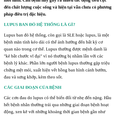
mỗi năm. Căn bệnh này gây ra nhiều tác động tiêu cực
đến chất lượng cuộc sống và hiện tại vẫn chưa có phương
pháp điều trị đặc hiệu.
LUPUS BAN ĐỎ HỆ THỐNG LÀ GÌ?
Lupus ban đỏ hệ thống, còn gọi là SLE hoặc lupus, là một
bệnh mãn tính kéo dài có thể ảnh hưởng đến bất kỳ cơ
quan nào trong cơ thể. Lupus thường được mệnh danh là
"kẻ bắt chước vĩ đại" vì nó thường bị nhầm lẫn với các
bệnh lý khác. Phần lớn người bệnh lupus thường gặp triệu
chứng mệt mỏi, xuất hiện vết hồng ban hình cánh bướm,
đau và sưng khớp, kèm theo sốt.
CÁC GIAI ĐOẠN CỦA BỆNH
Các cơn đau do lupus có thể biến đổi từ nhẹ đến nặng. Hầu
hết bệnh nhân thường trải qua những giai đoạn bệnh hoạt
động, xen kẽ với những khoảng thời gian bệnh gần như