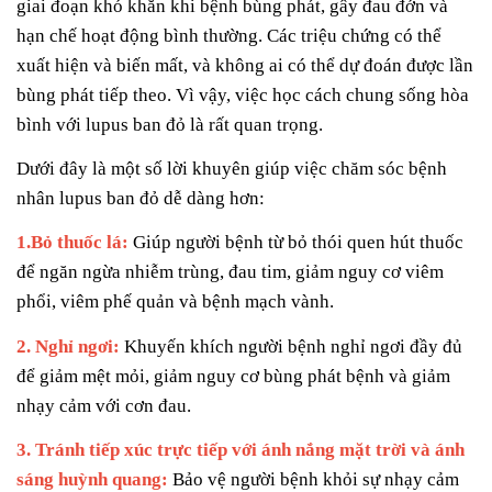
giai đoạn khó khăn khi bệnh bùng phát, gây đau đớn và
hạn chế hoạt động bình thường. Các triệu chứng có thể
xuất hiện và biến mất, và không ai có thể dự đoán được lần
bùng phát tiếp theo. Vì vậy, việc học cách chung sống hòa
bình với lupus ban đỏ là rất quan trọng.
Dưới đây là một số lời khuyên giúp việc chăm sóc bệnh
nhân lupus ban đỏ dễ dàng hơn:
1.Bỏ thuốc lá:
Giúp người bệnh từ bỏ thói quen hút thuốc
để ngăn ngừa nhiễm trùng, đau tim, giảm nguy cơ viêm
phổi, viêm phế quản và bệnh mạch vành.
2. Nghỉ ngơi:
Khuyến khích người bệnh nghỉ ngơi đầy đủ
để giảm mệt mỏi, giảm nguy cơ bùng phát bệnh và giảm
nhạy cảm với cơn đau.
3. Tránh tiếp xúc trực tiếp với ánh nắng mặt trời và ánh
sáng huỳnh quang:
Bảo vệ người bệnh khỏi sự nhạy cảm