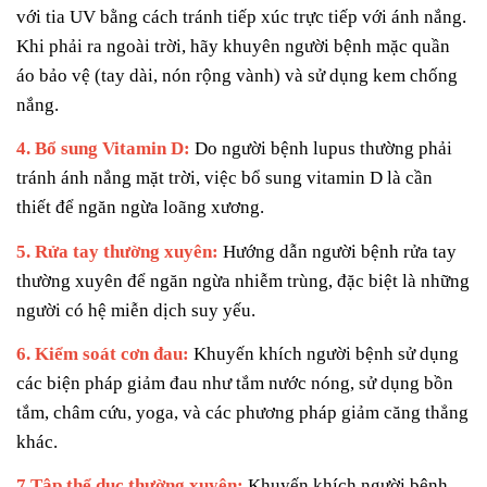
với tia UV bằng cách tránh tiếp xúc trực tiếp với ánh nắng.
Khi phải ra ngoài trời, hãy khuyên người bệnh mặc quần
áo bảo vệ (tay dài, nón rộng vành) và sử dụng kem chống
nắng.
4. Bổ sung Vitamin D:
Do người bệnh lupus thường phải
tránh ánh nắng mặt trời, việc bổ sung vitamin D là cần
thiết để ngăn ngừa loãng xương.
5. Rửa tay thường xuyên:
Hướng dẫn người bệnh rửa tay
thường xuyên để ngăn ngừa nhiễm trùng, đặc biệt là những
người có hệ miễn dịch suy yếu.
6. Kiểm soát cơn đau:
Khuyến khích người bệnh sử dụng
các biện pháp giảm đau như tắm nước nóng, sử dụng bồn
tắm, châm cứu, yoga, và các phương pháp giảm căng thẳng
khác.
7.Tập thể dục thường xuyên:
Khuyến khích người bệnh