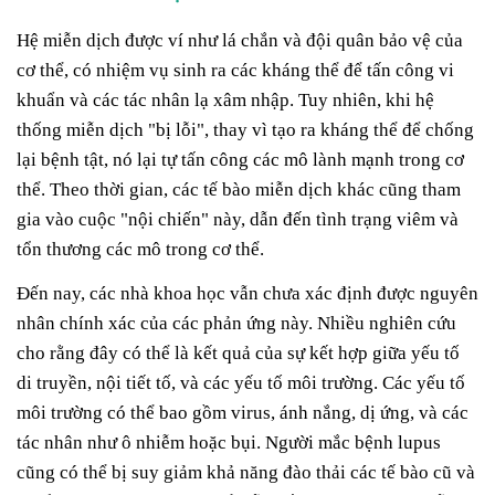
Hệ miễn dịch được ví như lá chắn và đội quân bảo vệ của
cơ thể, có nhiệm vụ sinh ra các kháng thể để tấn công vi
khuẩn và các tác nhân lạ xâm nhập. Tuy nhiên, khi hệ
thống miễn dịch "bị lỗi", thay vì tạo ra kháng thể để chống
lại bệnh tật, nó lại tự tấn công các mô lành mạnh trong cơ
thể. Theo thời gian, các tế bào miễn dịch khác cũng tham
gia vào cuộc "nội chiến" này, dẫn đến tình trạng viêm và
tổn thương các mô trong cơ thể.
Đến nay, các nhà khoa học vẫn chưa xác định được nguyên
nhân chính xác của các phản ứng này. Nhiều nghiên cứu
cho rằng đây có thể là kết quả của sự kết hợp giữa yếu tố
di truyền, nội tiết tố, và các yếu tố môi trường. Các yếu tố
môi trường có thể bao gồm virus, ánh nắng, dị ứng, và các
tác nhân như ô nhiễm hoặc bụi. Người mắc bệnh lupus
cũng có thể bị suy giảm khả năng đào thải các tế bào cũ và