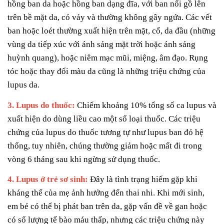
hồng ban da hoặc hồng ban dạng đĩa, với ban nổi gồ lên
trên bề mặt da, có vảy và thường không gây ngứa. Các vết
ban hoặc loét thường xuất hiện trên mặt, cổ, da đầu (những
vùng da tiếp xúc với ánh sáng mặt trời hoặc ánh sáng
huỳnh quang), hoặc niêm mạc mũi, miệng, âm đạo. Rụng
tóc hoặc thay đổi màu da cũng là những triệu chứng của
lupus da.
3. Lupus do thuốc:
Chiếm khoảng 10% tổng số ca lupus và
xuất hiện do dùng liều cao một số loại thuốc. Các triệu
chứng của lupus do thuốc tương tự như lupus ban đỏ hệ
thống, tuy nhiên, chúng thường giảm hoặc mất đi trong
vòng 6 tháng sau khi ngừng sử dụng thuốc.
4. Lupus ở trẻ sơ sinh:
Đây là tình trạng hiếm gặp khi
kháng thể của mẹ ảnh hưởng đến thai nhi. Khi mới sinh,
em bé có thể bị phát ban trên da, gặp vấn đề về gan hoặc
có số lượng tế bào máu thấp, nhưng các triệu chứng này