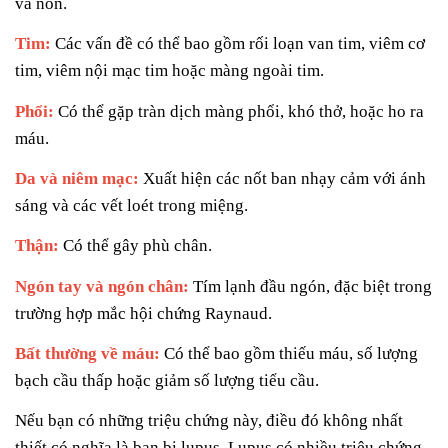
và nôn.
Ti
m:
Các vấn đề có thể bao gồm rối loạn van tim, viêm cơ
tim, viêm nội mạc tim hoặc màng ngoài tim.
Phổi:
Có thể gặp tràn dịch màng phổi, khó thở, hoặc ho ra
máu.
Da và niêm mạc:
Xuất hiện các nốt ban nhạy cảm với ánh
sáng và các vết loét trong miệng.
Thận:
Có thể gây phù chân.
Ngón tay và ngón chân:
Tím lạnh đầu ngón, đặc biệt trong
trường hợp mắc hội chứng Raynaud.
Bất thường về máu:
Có thể bao gồm thiếu máu, số lượng
bạch cầu thấp hoặc giảm số lượng tiểu cầu.
Nếu bạn có những triệu chứng này, điều đó không nhất
thiết có nghĩa là bạn bị lupus. Lupus có nhiều triệu chứng