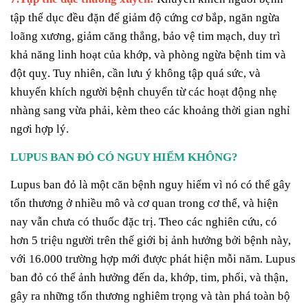
tập thể dục đều đặn để giảm độ cứng cơ bắp, ngăn ngừa
loãng xương, giảm căng thẳng, bảo vệ tim mạch, duy trì
khả năng linh hoạt của khớp, và phòng ngừa bệnh tim và
đột quỵ. Tuy nhiên, cần lưu ý không tập quá sức, và
khuyến khích người bệnh chuyển từ các hoạt động nhẹ
nhàng sang vừa phải, kèm theo các khoảng thời gian nghỉ
ngơi hợp lý.
LUPUS BAN ĐỎ CÓ NGUY HIỂM KHÔNG?
Lupus ban đỏ là một căn bệnh nguy hiểm vì nó có thể gây
tổn thương ở nhiều mô và cơ quan trong cơ thể, và hiện
nay vẫn chưa có thuốc đặc trị. Theo các nghiên cứu, có
hơn 5 triệu người trên thế giới bị ảnh hưởng bởi bệnh này,
với 16.000 trường hợp mới được phát hiện mỗi năm. Lupus
ban đỏ có thể ảnh hưởng đến da, khớp, tim, phổi, và thận,
gây ra những tổn thương nghiêm trọng và tàn phá toàn bộ