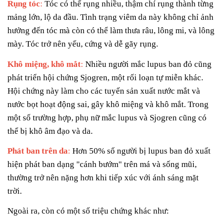
Rụng tóc
:
Tóc có thể rụng nhiều, thậm chí rụng thành từng
mảng lớn, lộ da đầu. Tình trạng viêm da này không chỉ ảnh
hưởng đến tóc mà còn có thể làm thưa râu, lông mi, và lông
mày. Tóc trở nên yếu, cứng và dễ gãy rụng.
Khô miệng, khô mắt
:
Nhiều người mắc lupus ban đỏ cũng
phát triển hội chứng Sjogren, một rối loạn tự miễn khác.
Hội chứng này làm cho các tuyến sản xuất nước mắt và
nước bọt hoạt động sai, gây khô miệng và khô mắt. Trong
một số trường hợp, phụ nữ mắc lupus và Sjogren cũng có
thể bị khô âm đạo và da.
Phát ban trên da
:
Hơn 50% số người bị lupus ban đỏ xuất
hiện phát ban dạng "cánh bướm" trên má và sống mũi,
thường trở nên nặng hơn khi tiếp xúc với ánh sáng mặt
trời.
Ngoài ra, còn có một số triệu chứng khác như: