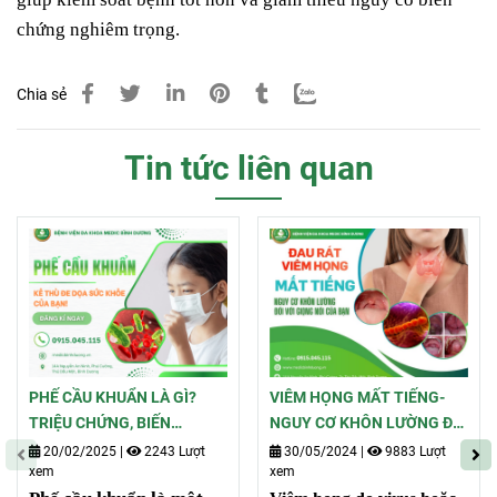
chứng nghiêm trọng.
Chia sẻ
Tin tức liên quan
PHẾ CẦU KHUẨN LÀ GÌ?
VIÊM HỌNG MẤT TIẾNG-
TRIỆU CHỨNG, BIẾN
NGUY CƠ KHÔN LƯỜNG ĐỐI
CHỨNG, PHƯƠNG PHÁP
VỚI GIỌNG NÓI CỦA BẠN
20/02/2025
|
2243 Lượt
30/05/2024
|
9883 Lượt
xem
xem
ĐIỀU TRỊ VÀ PHÒNG NGỪA