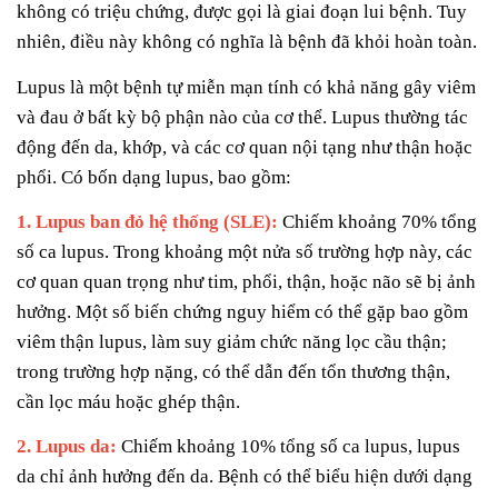
không có triệu chứng, được gọi là giai đoạn lui bệnh. Tuy
nhiên, điều này không có nghĩa là bệnh đã khỏi hoàn toàn.
Lupus là một bệnh tự miễn mạn tính có khả năng gây viêm
và đau ở bất kỳ bộ phận nào của cơ thể. Lupus thường tác
động đến da, khớp, và các cơ quan nội tạng như thận hoặc
phổi. Có bốn dạng lupus, bao gồm:
1. Lupus ban đỏ hệ thống (SLE):
Chiếm khoảng 70% tổng
số ca lupus. Trong khoảng một nửa số trường hợp này, các
cơ quan quan trọng như tim, phổi, thận, hoặc não sẽ bị ảnh
hưởng. Một số biến chứng nguy hiểm có thể gặp bao gồm
viêm thận lupus, làm suy giảm chức năng lọc cầu thận;
trong trường hợp nặng, có thể dẫn đến tổn thương thận,
cần lọc máu hoặc ghép thận.
2. Lupus da:
Chiếm khoảng 10% tổng số ca lupus, lupus
da chỉ ảnh hưởng đến da. Bệnh có thể biểu hiện dưới dạng