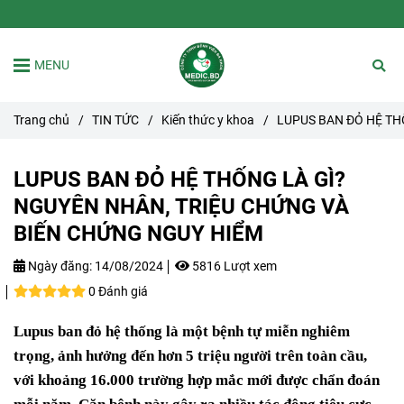
MENU
Trang chủ
/
TIN TỨC
/
Kiến thức y khoa
/
LUPUS BAN ĐỎ HỆ TH
LUPUS BAN ĐỎ HỆ THỐNG LÀ GÌ?
NGUYÊN NHÂN, TRIỆU CHỨNG VÀ
BIẾN CHỨNG NGUY HIỂM
Ngày đăng:
14/08/2024
5816 Lượt xem
0 Đánh giá
Lupus ban đỏ hệ thống là một bệnh tự miễn nghiêm
trọng, ảnh hưởng đến hơn 5 triệu người trên toàn cầu,
với khoảng 16.000 trường hợp mắc mới được chẩn đoán