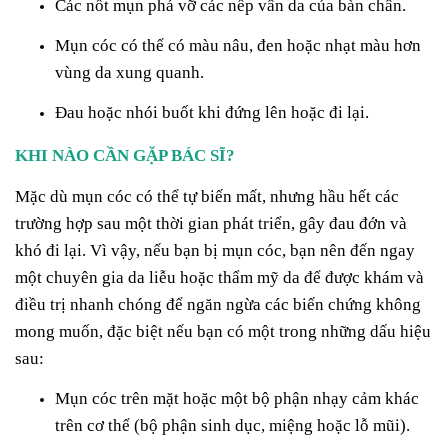
Các nốt mụn phá vỡ các nếp vân da của bàn chân.
Mụn cóc có thể có màu nâu, đen hoặc nhạt màu hơn
vùng da xung quanh.
Đau hoặc nhói buốt khi đứng lên hoặc đi lại.
KHI NÀO CẦN GẶP BÁC SĨ?
Mặc dù mụn cóc có thể tự biến mất, nhưng hầu hết các
trường hợp sau một thời gian phát triển, gây đau đớn và
khó đi lại. Vì vậy, nếu bạn bị mụn cóc, bạn nên đến ngay
một chuyên gia da liễu hoặc thẩm mỹ da để được khám và
điều trị nhanh chóng để ngăn ngừa các biến chứng không
mong muốn, đặc biệt nếu bạn có một trong những dấu hiệu
sau:
Mụn cóc trên mặt hoặc một bộ phận nhạy cảm khác
trên cơ thể (bộ phận sinh dục, miệng hoặc lỗ mũi).