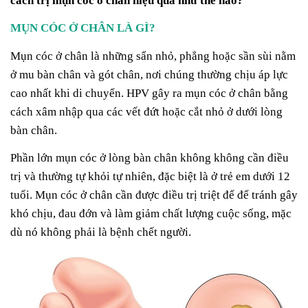
cách trị mụn cóc ở chân hiệu quả như thế nào?
MỤN CÓC Ở CHÂN LÀ GÌ?
Mụn cóc ở chân là những sẩn nhỏ, phẳng hoặc sần sùi nằm
ở mu bàn chân và gót chân, nơi chúng thường chịu áp lực
cao nhất khi di chuyển. HPV gây ra mụn cóc ở chân bằng
cách xâm nhập qua các vết đứt hoặc cắt nhỏ ở dưới lòng
bàn chân.
Phần lớn mụn cóc ở lòng bàn chân không không cần điều
trị và thường tự khỏi tự nhiên, đặc biệt là ở trẻ em dưới 12
tuổi. Mụn cóc ở chân cần được điều trị triệt để để tránh gây
khó chịu, đau đớn và làm giảm chất lượng cuộc sống, mặc
dù nó không phải là bệnh chết người.