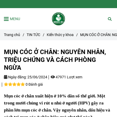
MENU
Trang chủ
/
TIN TỨC
/
Kiến thức y khoa
/
MỤN CÓC Ở CHÂN: N
MỤN CÓC Ở CHÂN: NGUYÊN NHÂN,
TRIỆU CHỨNG VÀ CÁCH PHÒNG
NGỪA
Ngày đăng:
25/06/2024
47971 Lượt xem
0 Đánh giá
Mụn cóc ở chân xuất hiện ở 10% dân số thế giới. Một
trong mười chủng vi rút u nhú ở người (HPV) gây ra
phần lớn mụn cóc ở chân. Vậy nguyên nhân, dấu hiệu và