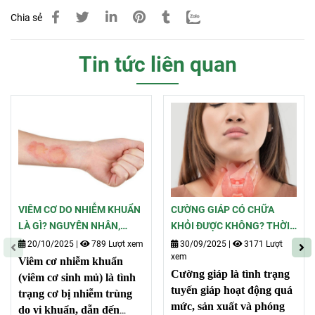
Chia sẻ
Tin tức liên quan
VIÊM CƠ DO NHIỄM KHUẨN
CƯỜNG GIÁP CÓ CHỮA
LÀ GÌ? NGUYÊN NHÂN,
KHỎI ĐƯỢC KHÔNG? THỜI
TRIỆU CHỨNG VÀ CÁCH
GIAN ĐIỀU TRỊ PHỤ THUỘC
20/10/2025
|
789 Lượt xem
30/09/2025
|
3171 Lượt
xem
ĐIỀU TRỊ HIỆU QUẢ
VÀO GÌ?
Viêm cơ nhiễm khuẩn
Cường giáp là tình trạng
(viêm cơ sinh mủ) là tình
tuyến giáp hoạt động quá
trạng cơ bị nhiễm trùng
mức, sản xuất và phóng
do vi khuẩn, dẫn đến