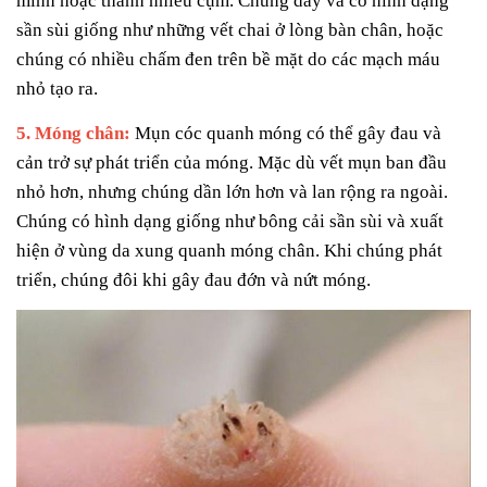
mình hoặc thành nhiều cụm. Chúng dày và có hình dạng
sần sùi giống như những vết chai ở lòng bàn chân, hoặc
chúng có nhiều chấm đen trên bề mặt do các mạch máu
nhỏ tạo ra.
5. Móng chân:
Mụn cóc quanh móng có thể gây đau và
cản trở sự phát triển của móng. Mặc dù vết mụn ban đầu
nhỏ hơn, nhưng chúng dần lớn hơn và lan rộng ra ngoài.
Chúng có hình dạng giống như bông cải sần sùi và xuất
hiện ở vùng da xung quanh móng chân. Khi chúng phát
triển, chúng đôi khi gây đau đớn và nứt móng.