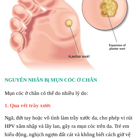
NGUYÊN NHÂN Bị MỤN CÓC Ở CHÂN
Mụn cóc ở chân có thể do nhiều lý do:
1. Qua vết trầy xước
Ngã, đứt tay hoặc vô tình làm trầy xước da, cho phép vi rút
HPV xâm nhập và lây lan, gây ra mụn cóc trên da. Trẻ em
hiếu động, nghịch ngợm đất cát và không biết cách giữ vệ