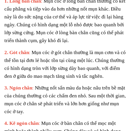
1. Lòng bàn chân
:
Mụn cóc ở lòng bàn chân thường có kết
cấu phẳng và tiệp vào da hơn những nốt mụn khác. Điều
này là do sức nặng của cơ thể và áp lực từ việc đi lại hàng
ngày. Chúng có hình dạng một lỗ nhỏ được bao quanh bởi
lớp sừng cứng. Mụn cóc ở lòng bàn chân cũng có thể phát
triển thành cụm, gây khó đi lại.
2. Gót chân
:
Mụn cóc ở gót chân thường là mụn cơm và có
thể tồn tại đơn lẻ hoặc tồn tại cùng một lúc. Chúng thường
có hình dạng tròn với lớp sừng dày bao quanh, với điểm
đen ở giữa do mao mạch tăng sinh và tắc nghẽn.
3. Ngón chân
:
Những nốt sẩn màu da hoặc nâu trên bề mặt
của chúng thường có các chấm đen nhỏ. Sau một thời gian,
mụn cóc ở chân sẽ phát triển và lớn hơn giống như mụn
cóc ở tay.
4. Kẽ ngón chân
:
Mụn cóc ở bàn chân có thể mọc một