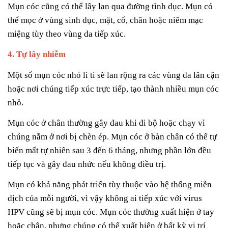
Mụn cóc cũng có thể lây lan qua đường tình dục. Mụn có
thể mọc ở vùng sinh dục, mặt, cổ, chân hoặc niêm mạc
miệng tùy theo vùng da tiếp xúc.
4. Tự lây nhiễm
Một số mụn cóc nhỏ li ti sẽ lan rộng ra các vùng da lân cận
hoặc nơi chúng tiếp xúc trực tiếp, tạo thành nhiều mụn cóc
nhỏ.
Mụn cóc ở chân thường gây đau khi đi bộ hoặc chạy vì
chúng nằm ở nơi bị chèn ép. Mụn cóc ở bàn chân có thể tự
biến mất tự nhiên sau 3 đến 6 tháng, nhưng phần lớn đều
tiếp tục và gây đau nhức nếu không điều trị.
Mụn có khả năng phát triển tùy thuộc vào hệ thống miễn
dịch của mỗi người, vì vậy không ai tiếp xúc với virus
HPV cũng sẽ bị mụn cóc. Mụn cóc thường xuất hiện ở tay
hoặc chân, nhưng chúng có thể xuất hiện ở bất kỳ vị trí